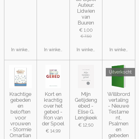
Auteur:
Lidwien
van
Buuren
€ 1,00
€ 7,50
In winkelwagen
In winkelwagen
In winkelwagen
In winkelwage
Uitverkocht
Krachtige
Kort en
Mijn
Willibrord
gebeden
krachtig
Getijdeng
vertaling
en
over het
ebed -
- Nieuwe
beloften
gebed -
Elise G.
Testame
voor
Ron van
Lengkeek
nt,
vrouwen
der Spoel
Psalmen
€ 12,50
- Stormie
en
€ 14,99
Omartian
gebeden