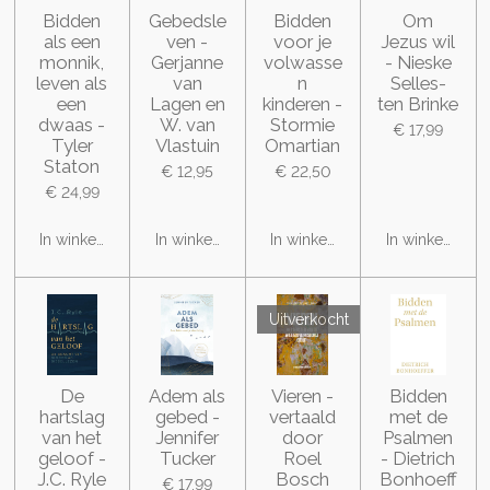
Bidden
Gebedsle
Bidden
Om
als een
ven -
voor je
Jezus wil
monnik,
Gerjanne
volwasse
- Nieske
leven als
van
n
Selles-
een
Lagen en
kinderen -
ten Brinke
dwaas -
W. van
Stormie
€ 17,99
Tyler
Vlastuin
Omartian
Staton
€ 12,95
€ 22,50
€ 24,99
In winkelwagen
In winkelwagen
In winkelwagen
In winkelwage
Uitverkocht
De
Adem als
Vieren -
Bidden
hartslag
gebed -
vertaald
met de
van het
Jennifer
door
Psalmen
geloof -
Tucker
Roel
- Dietrich
J.C. Ryle
Bosch
Bonhoeff
€ 17,99