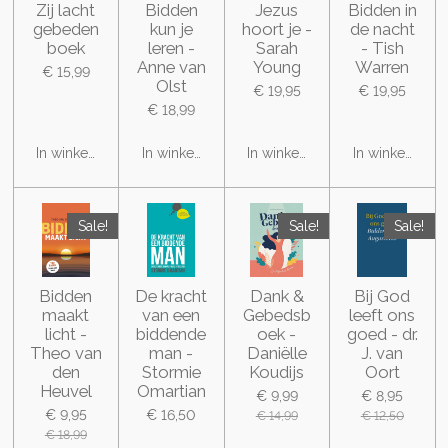
Zij lacht
Bidden
Jezus
Bidden in
gebeden
kun je
hoort je -
de nacht
boek
leren -
Sarah
- Tish
Anne van
Young
Warren
€ 15,99
Olst
€ 19,95
€ 19,95
€ 18,99
In winkelwagen
In winkelwagen
In winkelwagen
In winkelwage
Sale!
Sale!
Sale!
Bidden
De kracht
Dank &
Bij God
maakt
van een
Gebedsb
leeft ons
licht -
biddende
oek -
goed - dr.
Theo van
man -
Daniëlle
J. van
den
Stormie
Koudijs
Oort
Heuvel
Omartian
€ 9,99
€ 8,95
€ 9,95
€ 16,50
€ 14,99
€ 12,50
€ 18,99