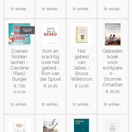
In winkelwagen
In winkelwagen
In winkelwagen
In winkelwage
Sale!
Zoenen
Kort en
Het
Gebeden
bidden
krachtig
gebed
boek
lachen -
over het
van
voor
Caroline
gebed -
Jabes -
echtpare
(Red.)
Ron van
Bruce
n -
Burger
der Spoel
Wilkinson
Stormie
Omartian
€ 7,95
€ 14,99
€ 14,95
€ 16,95
€ 12,99
In winkelwagen
In winkelwagen
In winkelwagen
In winkelwage