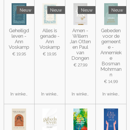
Nieuw
Nieuw
Nieuw
Nieuw
Geheiligd
Alles is
Amen -
Gebeden
leven -
genade -
Willem
voor de
Ann
Ann
Jan Otten
gemeent
Voskamp
Voskamp
en Paul
e -
van
Annemiek
€ 19,95
€ 19,95
Dongen
e
Bosman
€ 27,99
Mohrman
n
€ 14,99
In winkelwagen
In winkelwagen
In winkelwagen
In winkelwage