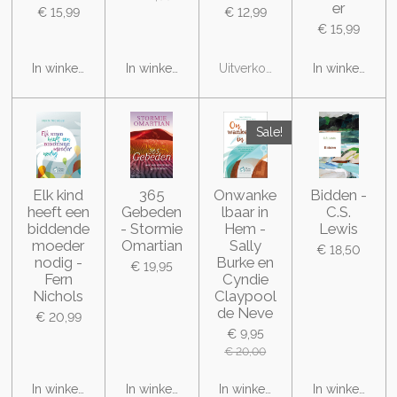
er
€ 15,99
€ 12,99
€ 15,99
In winkelwagen
In winkelwagen
Uitverkocht
In winkelwage
Sale!
Elk kind
365
Onwanke
Bidden -
heeft een
Gebeden
lbaar in
C.S.
biddende
- Stormie
Hem -
Lewis
moeder
Omartian
Sally
€ 18,50
nodig -
Burke en
€ 19,95
Fern
Cyndie
Nichols
Claypool
de Neve
€ 20,99
€ 9,95
€ 20,00
In winkelwagen
In winkelwagen
In winkelwagen
In winkelwage