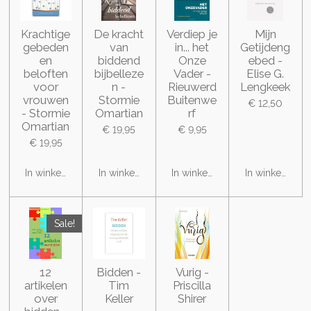
Krachtige
De kracht
Verdiep je
Mijn
gebeden
van
in... het
Getijdeng
en
biddend
Onze
ebed -
beloften
bijbelleze
Vader -
Elise G.
voor
n -
Rieuwerd
Lengkeek
vrouwen
Stormie
Buitenwe
€ 12,50
- Stormie
Omartian
rf
Omartian
€ 19,95
€ 9,95
€ 19,95
In winkelwagen
In winkelwagen
In winkelwagen
In winkelwage
Sale!
12
Bidden -
Vurig -
artikelen
Tim
Priscilla
over
Keller
Shirer