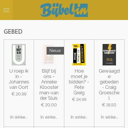
Ga
direct
naar
de
hoofdinhoud
GEBED
Nieuw
U roep ik
Blijf bij
Hoe
Gewaagd
in -
ons -
moet je
e
Johannes
Anneke
bidden? -
gebeden
van Oort
Klooster
Pete
- Craig
man-van
Greig
Groesche
€ 20,99
der Sluis
l
€ 24,99
€ 20,00
€ 18,50
In winkelwagen
In winkelwagen
In winkelwagen
In winkelwage