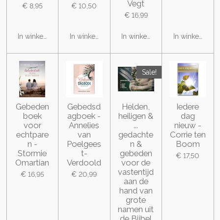
Vegt
€ 8,95
€ 10,50
€ 16,99
In winkelwagen
In winkelwagen
In winkelwagen
In winkelwage
Sale!
Gebeden
Gebedsd
Helden,
Iedere
boek
agboek -
heiligen &
dag
voor
Annelies
...
nieuw -
echtpare
van
gedachte
Corrie ten
n -
Poelgees
n &
Boom
Stormie
t-
gebeden
€ 17,50
Omartian
Verdoold
voor de
vastentijd
€ 16,95
€ 20,99
aan de
hand van
grote
namen uit
de Bijbel