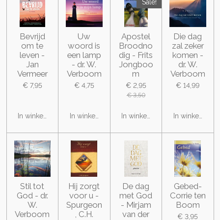
Sale!
Bevrijd
Uw
Apostel
Die dag
om te
woord is
Broodno
zal zeker
leven -
een lamp
dig - Frits
komen -
Jan
- dr. W.
Jongboo
dr. W.
Vermeer
Verboom
m
Verboom
€ 7,95
€ 4,75
€ 2,95
€ 14,99
€ 3,50
In winkelwagen
In winkelwagen
In winkelwagen
In winkelwage
Stil tot
Hij zorgt
De dag
Gebed-
God - dr.
voor u -
met God
Corrie ten
W.
Spurgeon
- Mirjam
Boom
Verboom
, C.H.
van der
€ 3,95