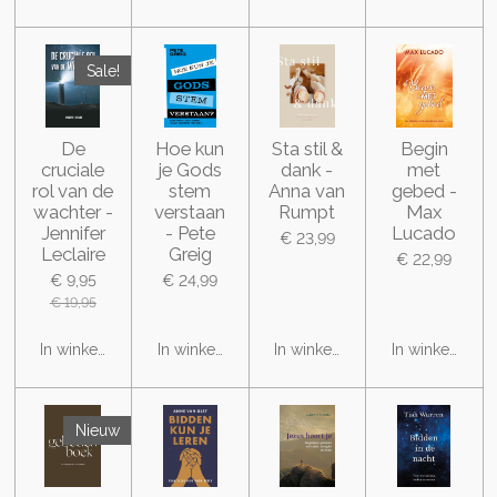
Sale!
De
Hoe kun
Sta stil &
Begin
cruciale
je Gods
dank -
met
rol van de
stem
Anna van
gebed -
wachter -
verstaan
Rumpt
Max
Jennifer
- Pete
Lucado
€ 23,99
Leclaire
Greig
€ 22,99
€ 9,95
€ 24,99
€ 19,95
In winkelwagen
In winkelwagen
In winkelwagen
In winkelwage
Nieuw