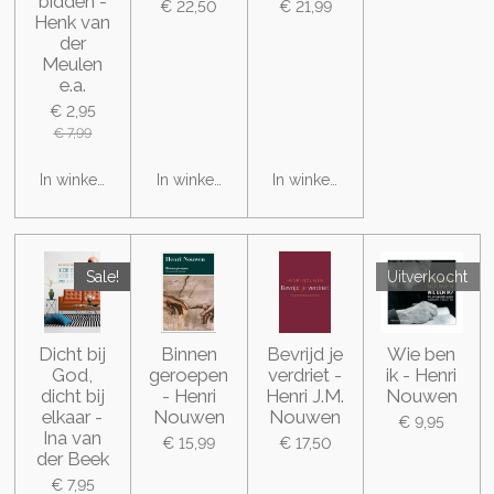
bidden -
€ 22,50
€ 21,99
Henk van
der
Meulen
e.a.
€ 2,95
€ 7,99
In winkelwagen
In winkelwagen
In winkelwagen
Sale!
Uitverkocht
Dicht bij
Binnen
Bevrijd je
Wie ben
God,
geroepen
verdriet -
ik - Henri
dicht bij
- Henri
Henri J.M.
Nouwen
elkaar -
Nouwen
Nouwen
€ 9,95
Ina van
€ 15,99
€ 17,50
der Beek
€ 7,95