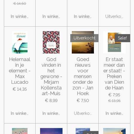
€ 14,50
In winkelwagen
In winkelwagen
In winkelwagen
Uitverkocht
Uitverkocht
Sale!
Helemaal
God
Goed
Er staat
in je
vinden in
nieuws
meer dan
element -
het
voor
er staat! -
Max
gewone -
mensen
Preken
Lucado
Mirjam
onder de
van Dien
Kollensta
zon - Jan
de Haan
€ 14,35
art-Muis
Hoek
€ 7,95
€ 8,99
€ 7,50
€ 13,95
In winkelwagen
In winkelwagen
Uitverkocht
In winkelwage