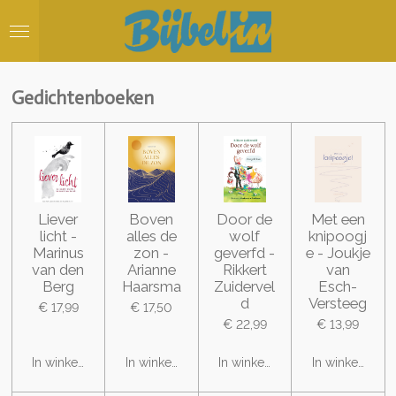
Ga
direct
naar
de
hoofdinhoud
Gedichtenboeken
Liever
Boven
Door de
Met een
licht -
alles de
wolf
knipoogj
Marinus
zon -
geverfd -
e - Joukje
van den
Arianne
Rikkert
van
Berg
Haarsma
Zuidervel
Esch-
d
Versteeg
€ 17,99
€ 17,50
€ 22,99
€ 13,99
In winkelwagen
In winkelwagen
In winkelwagen
In winkelwage