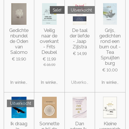
Sale!
Uitverkocht
Gedichte
Veilig
De taal
Grijs,
nbundel
naar de
der liefde
gedichten
de Oden
overkant
- Jaap
rond een
van
- Frits
Zijlstra
burn out -
Salomo
Deubel
Tea
€ 14,99
Spruijten
€ 19,90
€ 11,99
burg
€ 16,99
€ 10,00
In winkelwagen
In winkelwagen
Uitverkocht
In winkelwage
Uitverkocht
Ik draag
Sonnette
Dan
Kleine