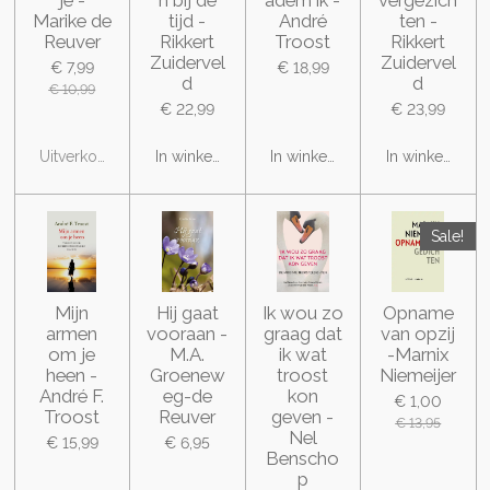
je -
n bij de
adem ik -
vergezich
Marike de
tijd -
André
ten -
Reuver
Rikkert
Troost
Rikkert
Zuidervel
Zuidervel
€ 7,99
€ 18,99
d
d
€ 10,99
€ 22,99
€ 23,99
Uitverkocht
In winkelwagen
In winkelwagen
In winkelwage
Sale!
Mijn
Hij gaat
Ik wou zo
Opname
armen
vooraan -
graag dat
van opzij
om je
M.A.
ik wat
-Marnix
heen -
Groenew
troost
Niemeijer
André F.
eg-de
kon
€ 1,00
Troost
Reuver
geven -
€ 13,95
Nel
€ 15,99
€ 6,95
Benscho
p