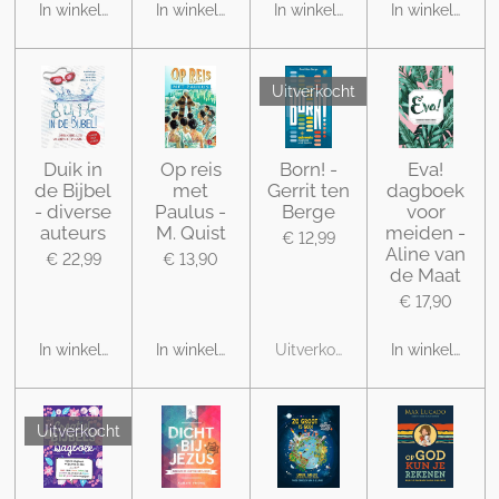
In winkelwagen
In winkelwagen
In winkelwagen
In winkelwage
Uitverkocht
Duik in
Op reis
Born! -
Eva!
de Bijbel
met
Gerrit ten
dagboek
- diverse
Paulus -
Berge
voor
auteurs
M. Quist
meiden -
€ 12,99
Aline van
€ 22,99
€ 13,90
de Maat
€ 17,90
In winkelwagen
In winkelwagen
Uitverkocht
In winkelwage
Uitverkocht