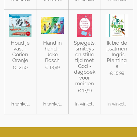
Houd je
Hand in
Spiegels,
Ik bid de
vast -
hand -
smileys
psalmen
Corien
Joke
en stille
- Ingrid
Oranje
Bosch
tijd met
Planting
God -
a
€ 12,50
€ 18,99
dagboek
€ 15,99
voor
meiden
€ 17,99
In winkelwagen
In winkelwagen
In winkelwagen
In winkelwage