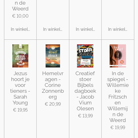
n de
Weerd
€ 10,00
In winkelwagen
In winkelwagen
In winkelwagen
In winkelwage
Jezus
Hemelvr
Creatief
In de
hoort je
agen -
stoer
spiegel -
voor
Corine
Bijbels
Willemie
tieners -
Zonnenb
dagboek
ke
Sarah
erg
- Jacob
Fritzsch
Young
Vium
en
€ 20,99
Olesen
Willemij
€ 19,95
n de
€ 13,99
Weerd
€ 19,99