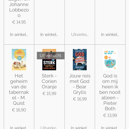
Johanne
Lobbezo
o
€ 14,95
In winkelwagen
In winkelwagen
Uitverkocht
In winkelwage
Uitverkocht
Het
Sterk -
Jouw reis
God is
geheim
Corien
met God
om mij
van de
Oranje
- Bear
heen ik
tabernak
Grylls
ben nooit
€ 15,99
el - M.
alleen -
€ 16,99
Quist
Pieter
Both
€ 16,90
€ 13,99
In winkelwagen
Uitverkocht
In winkelwagen
In winkelwage