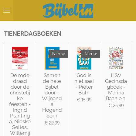
Ga
direct
naar
de
hoofdinhoud
TIENERDAGBOEKEN
Nieuw
Nieuw
De rode
Samen
God is
HSV
draad
de hele
niet saai
Gezinsda
door de
Bijbel
- Pieter
gboek -
christelij
door -
Both
Marina
ke
Wijnand
Baan e.a.
€ 15,99
feesten -
a
€ 25,99
Ingrid
Hogend
Planting
oorn
a, Nieske
€ 22,99
Selles,
Willemij