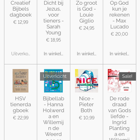
Creatief
Dicht bij
Zo groot
Op God
Bijbels
Jezus,
is God -
kun je
dagboek
voor
Louie
rekenen
tieners -
Giglio
- Max
€ 12,99
Sarah
Lucado
€ 24,95
Young
€ 20,00
€ 18,95
Uitverkocht
In winkelwagen
In winkelwagen
In winkelwage
Uitverkocht
Sale!
HSV
Bijbellab
Nice -
De rode
tienerda
- Hanna
Pieter
draad
gboek
Holwerd
Both
van Gods
a en
liefde -
€ 22,99
€ 10,99
Willemij
Ingrid
n de
Planting
Weerd
a en
Willemij