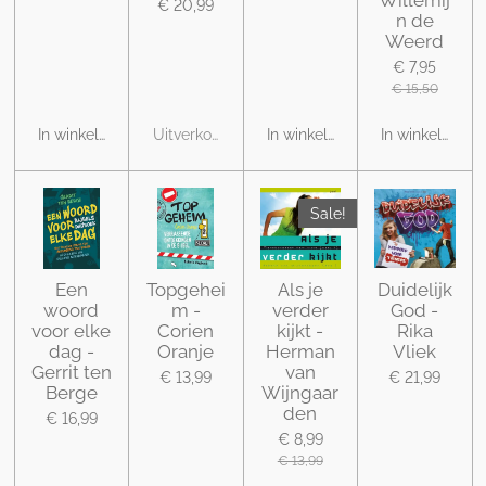
€ 20,99
n de
Weerd
€ 7,95
€ 15,50
In winkelwagen
Uitverkocht
In winkelwagen
In winkelwage
Sale!
Een
Topgehei
Als je
Duidelijk
woord
m -
verder
God -
voor elke
Corien
kijkt -
Rika
dag -
Oranje
Herman
Vliek
Gerrit ten
van
€ 13,99
€ 21,99
Berge
Wijngaar
den
€ 16,99
€ 8,99
€ 13,99