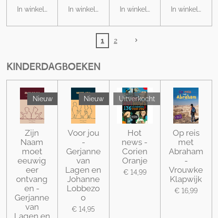
In winkelwagen
In winkelwagen
In winkelwagen
In winkelwage
1
2
KINDERDAGBOEKEN
Nieuw
Nieuw
Uitverkocht
Zijn
Voor jou
Hot
Op reis
Naam
-
news -
met
moet
Gerjanne
Corien
Abraham
eeuwig
van
Oranje
-
eer
Lagen en
Vrouwke
€ 14,99
ontvang
Johanne
Klapwijk
en -
Lobbezo
€ 16,99
Gerjanne
o
van
€ 14,95
Lagen en