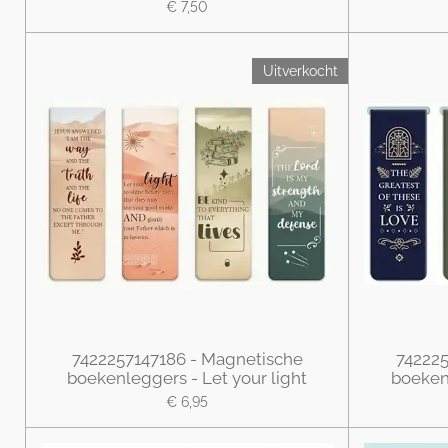
€ 7,50
Uitverkocht
7422257147186 - Magnetische
742225
boekenleggers - Let your light
boeken
€ 6,95