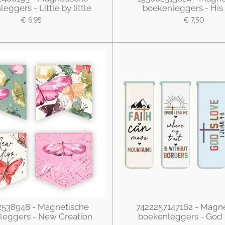
eggers - Little by little
boekenleggers - His
€ 6,95
€ 7,50
2538948 - Magnetische
7422257147162 - Magn
leggers - New Creation
boekenleggers - God i