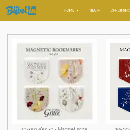
Ga
HOME
NIEUW
OPRUIMIN
direct
naar
de
hoofdinhoud
195002480179 - Magnetische
19500