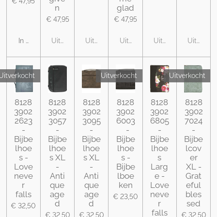
€ 47,95
n
glad
€ 47,95
€ 47,95
In winkelwagen
Uitverkocht
Uitverkocht
Uitverkocht
Uitverkocht
Uitverko
Uitverkocht
Uitverkocht
Uitverkocht
8128
8128
8128
8128
8128
8128
3902
3902
3902
3902
3902
3902
2623
3057
3095
6003
6805
7024
-
-
-
-
-
-
Bijbe
Bijbe
Bijbe
Bijbe
Bijbe
Bijbe
lhoe
lhoe
lhoe
lhoe
lhoe
lcov
s -
s XL
s XL
s -
s
er
Love
-
-
Bijbe
Larg
XL -
neve
Anti
Anti
lboe
e -
Grat
r
que
que
ken
Love
eful
falls
age
age
neve
bles
€ 23,50
d
d
r
sed
€ 32,50
falls
€ 32,50
€ 32,50
€ 32,50