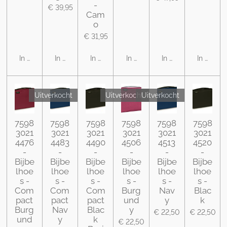
-
€ 39,95
Cam
o
€ 31,95
In winkelwagen
In winkelwagen
In winkelwagen
In winkelwagen
In winkelwagen
In winke
Uitverkocht
Uitverkocht
Uitverkocht
7598
7598
7598
7598
7598
7598
3021
3021
3021
3021
3021
3021
4476
4483
4490
4506
4513
4520
-
-
-
-
-
-
Bijbe
Bijbe
Bijbe
Bijbe
Bijbe
Bijbe
lhoe
lhoe
lhoe
lhoe
lhoe
lhoe
s -
s -
s -
s -
s -
s -
Com
Com
Com
Burg
Nav
Blac
pact
pact
pact
und
y
k
Burg
Nav
Blac
y
€ 22,50
€ 22,50
und
y
k
€ 22,50