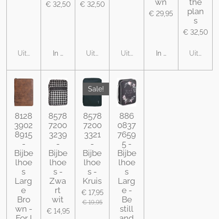
wn
the
€ 32,50
€ 32,50
plan
€ 29,95
s
€ 32,50
Uitverkocht
In winkelwagen
Uitverkocht
Uitverkocht
In winkelwagen
Uitverko
Sale!
8128
8578
8578
886
3902
7200
7200
0837
8915
3239
3321
7659
-
-
-
5 -
Bijbe
Bijbe
Bijbe
Bijbe
lhoe
lhoe
lhoe
lhoe
s
s -
s -
s
Larg
Zwa
Kruis
Larg
e
rt
e -
€ 17,95
Bro
wit
Be
€ 19,95
wn -
still
€ 14,95
For I
and