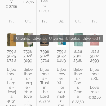
y
Basi
€ 27,95
c
€ 27,95
€ 27,95
In winkelwagen
Uitverkocht
In winkelwagen
Uitverkocht
Uitverkocht
In winke
Uitverkocht
Uitverkocht
Uitverkocht
Uitverkocht
Uitverkocht
7598
7598
7598
7598
8128
8128
3025
3028
3028
3032
3902
3902
6728
3199
3724
6483
2586
2593
-
-
-
-
-
-
Bijbe
Bijbe
Bijbe
Bijbe
Bijbe
Bijbe
lhoe
lhoe
lhoe
lcov
lhoe
lhoe
s
s -
s -
er
s -
s XL
Larg
Larg
Trust
XL -
God'
-
e -
e -
in
For
s
Love
Jesaj
Your
the
you
Grac
roze
a
love
Lord
mak
e
€ 32,50
40:31
is
e
€ 47,95
€ 32,50
give
me