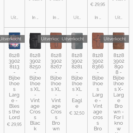
€ 29,95
Uitverkocht
In winkelwagen
In winkelwagen
Uitverkocht
In winkelwagen
Uitverko
Uitverkocht
Uitverkocht
Uitverkocht
Uitverkocht
8128
8128
8128
8128
8128
8128
3902
3902
3902
3902
3902
3902
8113
8250
8267
8281
8366
890
-
-
-
-
-
8 -
Bijbe
Bijbe
Bijbe
Bijbe
Bijbe
Bijbe
lhoe
lhoe
lhoe
lhoe
lhoe
lhoe
s
s XL
s XL
s XL
s
s X-
Larg
-
-
-
Larg
Larg
e -
Vint
Vint
Eagl
e -
e
Bles
age
age
e
Vint
Bro
s the
Cros
Cros
age
wn -
€ 32,50
Lord
s
s
cros
For I
Blac
Bro
s
kno
€ 29,95
k
wn
Bro
w