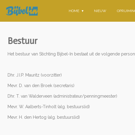
Ga
HOME
NIEUW
OPRUIMI
direct
naar
de
hoofdinhoud
Bestuur
Het bestuur van Stichting Bijbel-In bestaat uit de volgende person
Dhr. J.I.P. Mauritz (voorzitter)
Mevr. D. van den Broek (secretaris)
Dhr. T. van Walderveen (administrateur/penningmeester)
Mevr. W. Aalberts-Tinholt (alg. bestuurslid)
Mevr. H. den Hertog (alg. bestuurslid)