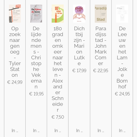
Op
De
180
Dich
Para
De
zoek
lijde
grad
tbij
dijss
Lee
naar
nde
en
zijn -
tad -
uw
gen
men
omk
Mari
John
en
oeg
s -
eer
on
Mark
het
-
Chri
naar
Lutk
Com
Lam
Tyler
stop
het
e
er
-
Stat
he
leve
Jolk
€ 17,99
€ 22,95
on
Vek
n -
e
ema
Alex
Bom
€ 24,99
n
and
hof
er
€ 19,95
€ 24,95
Schn
eide
r
€ 7,50
In winkelwagen
In winkelwagen
In winkelwagen
In winkelwagen
In winkelwagen
In winke