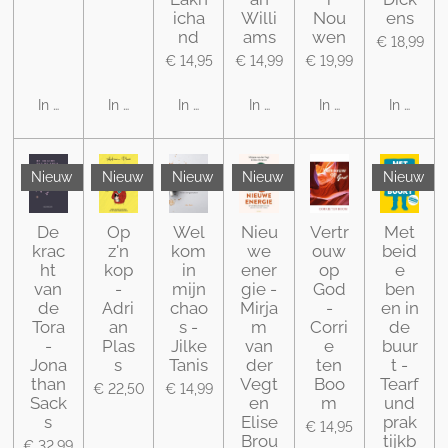
icha
Willi
Nou
ens
nd
ams
wen
€ 18,99
€ 14,95
€ 14,99
€ 19,99
In winkelwagen
In winkelwagen
In winkelwagen
In winkelwagen
In winkelwagen
In winke
Nieuw
Nieuw
Nieuw
Nieuw
Nieuw
De
Op
Wel
Nieu
Vertr
Met
krac
z'n
kom
we
ouw
beid
ht
kop
in
ener
op
e
van
-
mijn
gie -
God
ben
de
Adri
chao
Mirja
-
en in
Tora
an
s -
m
Corri
de
-
Plas
Jilke
van
e
buur
Jona
s
Tanis
der
ten
t -
than
Vegt
Boo
Tearf
€ 22,50
€ 14,99
Sack
en
m
und
s
Elise
prak
€ 14,95
Brou
tijkb
€ 32,99