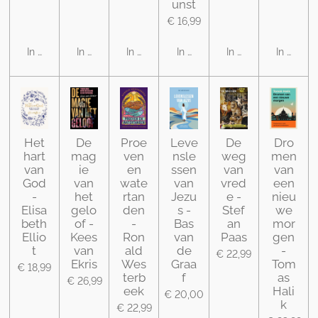
unst
€ 16,99
In winkelwagen
In winkelwagen
In winkelwagen
In winkelwagen
In winkelwagen
In winke
Het
De
Proe
Leve
De
Dro
hart
mag
ven
nsle
weg
men
van
ie
en
ssen
van
van
God
van
wate
van
vred
een
-
het
rtan
Jezu
e -
nieu
Elisa
gelo
den
s -
Stef
we
beth
of -
-
Bas
an
mor
Ellio
Kees
Ron
van
Paas
gen
t
van
ald
de
-
€ 22,99
Ekris
Wes
Graa
Tom
€ 18,99
terb
f
as
€ 26,99
eek
Hali
€ 20,00
k
€ 22,99