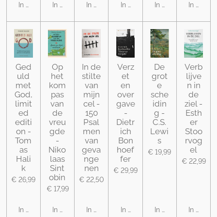
In winkelwagen
In winkelwagen
In winkelwagen
In winkelwagen
In winkelwagen
In winke
Ged
Op
In de
Verz
De
Verb
uld
het
stilte
et
grot
lijve
met
kom
van
en
e
n in
God,
pas
mijn
over
sche
de
limit
van
cel -
gave
idin
ziel -
ed
de
150
-
g -
Esth
editi
vreu
Psal
Dietr
C.S.
er
on -
gde
men
ich
Lewi
Stoo
Tom
-
van
Bon
s
rvog
as
Niko
geva
hoef
el
€ 19,99
Hali
laas
nge
fer
€ 22,99
k
Sint
nen
€ 29,99
obin
€ 26,99
€ 22,50
€ 17,99
In winkelwagen
In winkelwagen
In winkelwagen
In winkelwagen
In winkelwagen
In winke