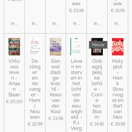
wer
oek
€ 23,99
€ 19,95
In winkelwagen
In winkelwagen
In winkelwagen
In winkelwagen
In winkelwagen
In winke
Nieuw
Virtu
De
Een
Leve
Onb
Holy
oos
vlieg
wel
n en
egrij
plot
leve
er
dadi
sterv
pelij
-
n -
en
ge
en in
ke
Hen
Ariaa
de
krac
het
liefd
k
n
vang
ht -
licht
e -
Stoo
Baan
er -
Kees
van
Corri
rvog
Henr
van
de
e
el en
€ 20,00
i
der
eeu
ten
Bart
Nou
Kooi
wigh
Boo
van
wen
eid -
m
Nes
€ 23,99
P.J.
€ 22,99
€ 14,95
€ 29,99
Verg