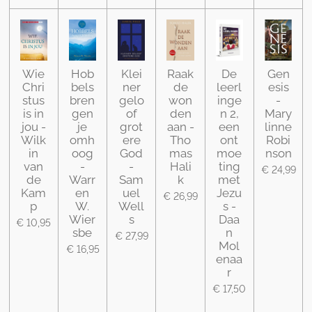
Wie
Hob
Klei
Raak
De
Gen
Chri
bels
ner
de
leerl
esis
stus
bren
gelo
won
inge
-
is in
gen
of
den
n 2,
Mary
jou -
je
grot
aan -
een
linne
Wilk
omh
ere
Tho
ont
Robi
in
oog
God
mas
moe
nson
van
-
-
Hali
ting
€ 24,99
de
Warr
Sam
k
met
Kam
en
uel
Jezu
€ 26,99
p
W.
Well
s -
Wier
s
Daa
€ 10,95
sbe
n
€ 27,99
Mol
€ 16,95
enaa
r
€ 17,50