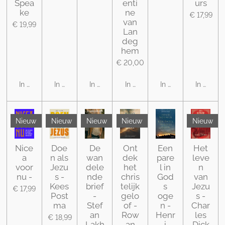
Spea
enti
urs
ke
ne
€ 17,99
van
€ 19,99
Lan
deg
hem
€ 20,00
In winkelwagen
In winkelwagen
In winkelwagen
In winkelwagen
In winkelwagen
In winke
Nieuw
Nieuw
Nieuw
Nieuw
Nieuw
Nice
Doe
De
Ont
Een
Het
a
n als
wan
dek
pare
leve
voor
Jezu
dele
het
l in
n
nu -
s -
nde
chris
God
van
Kees
brief
telijk
s
Jezu
€ 17,99
Post
-
gelo
oge
s -
ma
Stef
of -
n -
Char
an
Row
Henr
les
€ 18,99
Lakh
an
i
Dick