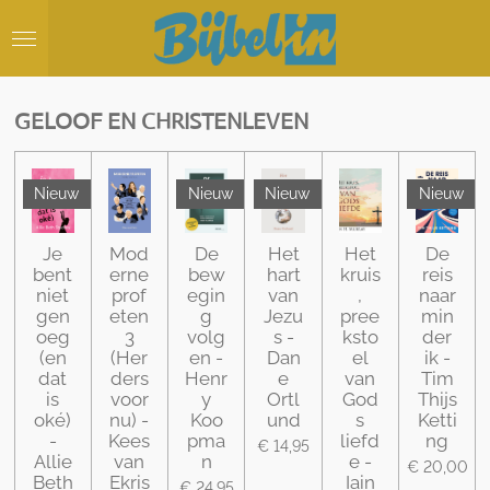
Ga
direct
naar
de
hoofdinhoud
GELOOF EN CHRISTENLEVEN
Nieuw
Nieuw
Nieuw
Nieuw
Je
Mod
De
Het
Het
De
bent
erne
bew
hart
kruis
reis
niet
prof
egin
van
,
naar
gen
eten
g
Jezu
pree
min
oeg
3
volg
s -
ksto
der
(en
(Her
en -
Dan
el
ik -
dat
ders
Henr
e
van
Tim
is
voor
y
Ortl
God
Thijs
oké)
nu) -
Koo
und
s
Ketti
-
Kees
pma
liefd
ng
€ 14,95
Allie
van
n
e -
€ 20,00
Beth
Ekris
Iain
€ 24,95