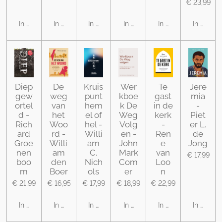
€ 23,99
In winkelwagen
In winkelwagen
In winkelwagen
In winkelwagen
In winkelwagen
In winke
Diep
De
Kruis
Wer
Te
Jere
gew
weg
punt
kboe
gast
mia
ortel
van
hem
k De
in de
-
d -
het
el of
Weg
kerk
Piet
Rich
Woo
hel -
Volg
-
er L.
ard
rd -
Willi
en -
Ren
de
Groe
Willi
am
John
e
Jong
nen
am
C.
Mark
van
€ 17,99
boo
den
Nich
Com
Loo
m
Boer
ols
er
n
€ 21,99
€ 16,95
€ 17,99
€ 18,99
€ 22,99
In winkelwagen
In winkelwagen
In winkelwagen
In winkelwagen
In winkelwagen
In winke