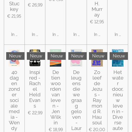
Stuc
H.
€ 26,99
key
Murr
ay
€ 21,95
€ 12,95
In winkelwagen
In winkelwagen
In winkelwagen
In winkelwagen
In winkelwagen
In winke
Nieuw
Nieuw
Nieuw
Nieuw
Nieuw
Nieuw
40
Inspi
De
De
Zo
Het
dag
red -
tien
leug
leef
wate
en
Rach
woo
ens
de
r
zond
el
rden
die
Jezu
door,
er
Held
van
we
s -
nieu
soci
Evan
leve
graa
Ray
w
ale
s
n -
g
mon
leve
med
Jen
gelo
d R.
n in -
€ 22,99
ia -
Wilk
ven
Hau
Dive
Wen
in
-
soul
rse
dy
Laur
aute
€ 18,99
€ 20,00