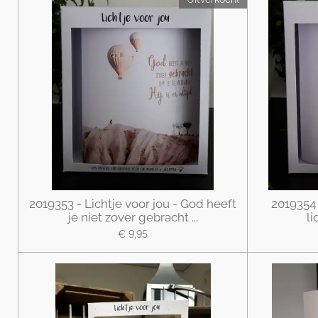
2019353 - Lichtje voor jou - God heeft
2019354 -
je niet zover gebracht ...
l
€ 9,95