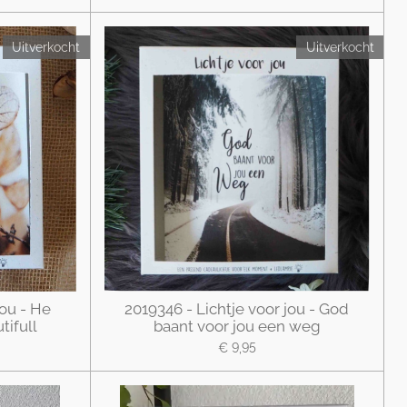
Uitverkocht
Uitverkocht
jou - He
2019346 - Lichtje voor jou - God
tifull
baant voor jou een weg
€ 9,95