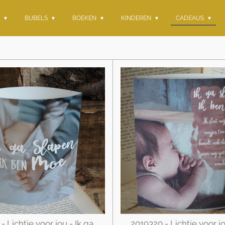
G
BIJBELS
BOEKEN
KINDEREN
CADEAUS
- Lichtje voor jou - Ik ga
2019320 - Lichtje voor jo