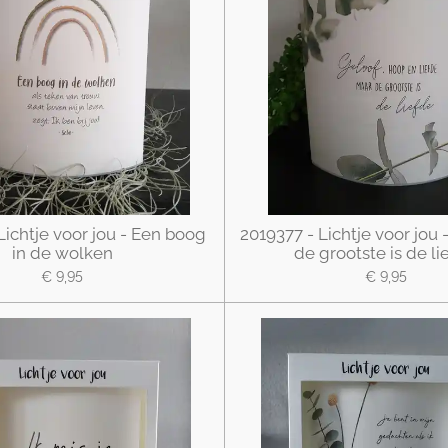
Lichtje voor jou - Een boog
2019377 - Lichtje voor jou
in de wolken
de grootste is de li
€ 9,95
€ 9,95