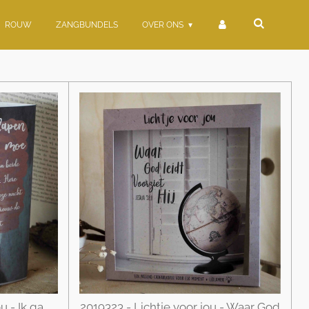
ROUW
ZANGBUNDELS
OVER ONS
u - Ik ga
2019323 - Lichtje voor jou - Waar God