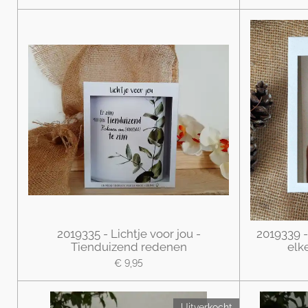
2019335 - Lichtje voor jou -
2019339 -
Tienduizend redenen
elk
€ 9,95
Uitverkocht