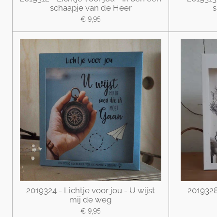
schaapje van de Heer
s
€ 9,95
2019324 - Lichtje voor jou - U wijst
2019328 
mij de weg
€ 9,95