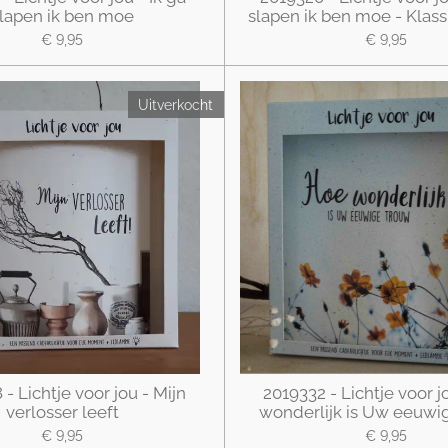
lapen ik ben moe
slapen ik ben moe - Klass
€ 9,95
€ 9,95
Uitverkocht
- Lichtje voor jou - Mijn
2019332 - Lichtje voor j
verlosser leeft
wonderlijk is Uw eeuwi
€ 9,95
€ 9,95