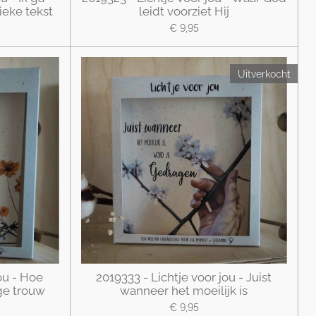
ieke tekst
leidt voorziet Hij
€ 9,95
Uitverkocht
ou - Hoe
2019333 - Lichtje voor jou - Juist
ge trouw
wanneer het moeilijk is
€ 9,95