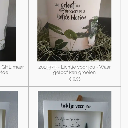
 - GHL maar
2019379 - Lichtje voor jou - Waar
efde
geloof kan groeien
€ 9,95