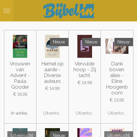
Ga
direct
naar
de
hoofdinhoud
Nieuw
Nieuw
Nieuw
Vrouwen
Hemel op
Vervulde
Dank
van
aarde -
hoop - Zij
boven
Advent -
Diverse
lacht
alles -
Paula
auteurs
Eline
€ 14,99
Gooder
Hoogenb
€ 14,99
oom
€ 16,95
€ 13,95
In winkelwagen
Uitverkocht
Uitverkocht
Uitverkocht
Uitverkocht
Nieuw
Uitverkocht