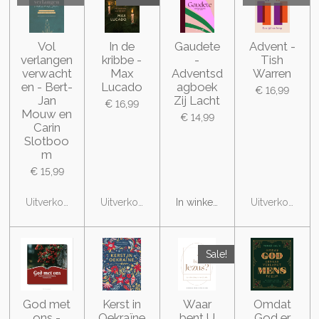
Vol
In de
Gaudete
Advent -
verlangen
kribbe -
-
Tish
verwacht
Max
Adventsd
Warren
en - Bert-
Lucado
agboek
€ 16,99
Jan
Zij Lacht
€ 16,99
Mouw en
€ 14,99
Carin
Slotboo
m
€ 15,99
Uitverkocht
Uitverkocht
In winkelwagen
Uitverkocht
Sale!
God met
Kerst in
Waar
Omdat
ons -
Oekraïne
bent U
God er