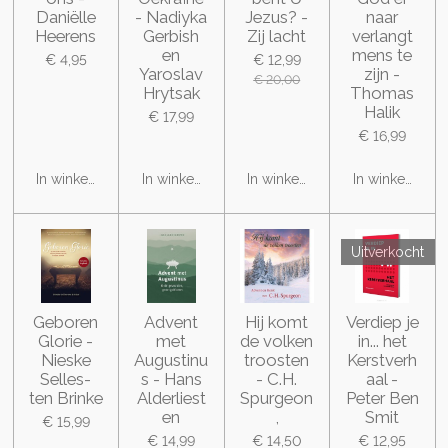
Daniëlle
- Nadiyka
Jezus? -
naar
Heerens
Gerbish
Zij lacht
verlangt
en
mens te
€ 4,95
€ 12,99
Yaroslav
zijn -
€ 20,00
Hrytsak
Thomas
Halik
€ 17,99
€ 16,99
In winkelwagen
In winkelwagen
In winkelwagen
In winkelwage
Uitverkocht
Geboren
Advent
Hij komt
Verdiep je
Glorie -
met
de volken
in... het
Nieske
Augustinu
troosten
Kerstverh
Selles-
s - Hans
- C.H.
aal -
ten Brinke
Alderliest
Spurgeon
Peter Ben
en
,
Smit
€ 15,99
€ 14,99
€ 14,50
€ 12,95