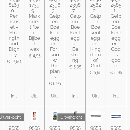
8163
1739
2396
2398
2582
2585
0 -
9 -
3 -
7 -
0 -
1 -
Pen
Mark
Gelp
Gelp
Gelp
Gelp
nens
eers
en
en
en
en
et -
tifte
Boe
Boe
Boe
Boe
Stre
n -
kenl
kenl
kenl
kenl
ngth
Bijbe
egg
egg
egg
egg
and
l
er -
er -
er -
er -
Dign
wax
For I
Be
King
God
ity
kno
stro
dom
is
€ 4,95
w
ng
of
goo
€ 12,90
the
God
d
€ 5,95
plan
€ 5,95
€ 5,95
s
€ 5,95
In winkelwagen
Uitverkocht
Uitverkocht
In winkelwagen
Uitverkocht
In winke
Uitverkocht
Uitverkocht
9555
9555
9555
9555
9555
9555