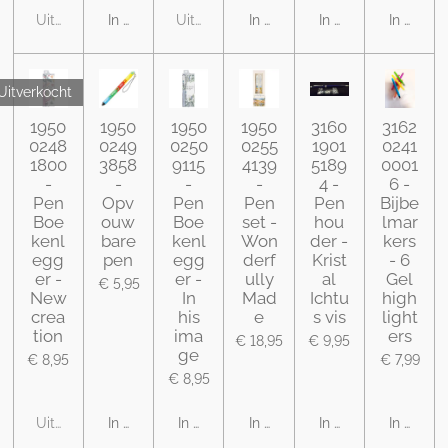
Uitverkocht
In winkelwagen
Uitverkocht
In winkelwagen
In winkelwagen
In winke
Uitverkocht
1950
1950
1950
1950
3160
3162
0248
0249
0250
0255
1901
0241
1800
3858
9115
4139
5189
0001
-
-
-
-
4 -
6 -
Pen
Opv
Pen
Pen
Pen
Bijbe
Boe
ouw
Boe
set -
hou
lmar
kenl
bare
kenl
Won
der -
kers
egg
pen
egg
derf
Krist
- 6
er -
er -
ully
al
Gel
€ 5,95
New
In
Mad
Ichtu
high
crea
his
e
s vis
light
tion
ima
ers
€ 18,95
€ 9,95
ge
€ 8,95
€ 7,99
€ 8,95
Uitverkocht
In winkelwagen
In winkelwagen
In winkelwagen
In winkelwagen
In winke