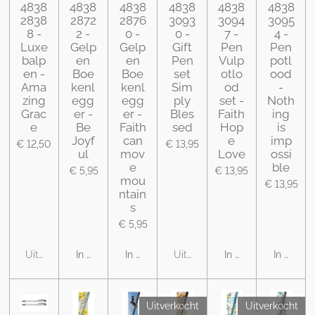
4838
4838
4838
4838
4838
4838
2838
2872
2876
3093
3094
3095
8 -
2 -
0 -
0 -
7 -
4 -
Luxe
Gelp
Gelp
Gift
Pen
Pen
balp
en
en
Pen
Vulp
potl
en -
Boe
Boe
set
otlo
ood
Ama
kenl
kenl
Sim
od
-
zing
egg
egg
ply
set -
Noth
Grac
er -
er -
Bles
Faith
ing
e
Be
Faith
sed
Hop
is
Joyf
can
e
imp
€ 12,50
€ 13,95
ul
mov
Love
ossi
e
ble
€ 5,95
€ 13,95
mou
€ 13,95
ntain
s
€ 5,95
Uitverkocht
In winkelwagen
In winkelwagen
Uitverkocht
In winkelwagen
In winke
Uitverkocht
Uitverkocht