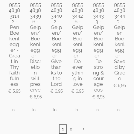
9555
9555
9555
9555
9555
9555
4838
4838
4838
4838
4838
4838
3114
3439
3440
3442
3443
3444
2 -
6 -
2 -
6 -
3 -
0 -
Pen
Gelp
Gelp
Gelp
Gelp
Gelp
Boe
en/
en/
en/
en/
en
kenl
Boe
Boe
Boe
Boe
Boe
egg
kenl
kenl
kenl
kenl
kenl
er -
egg
egg
egg
egg
egg
Grea
er -
er -
er -
er -
er -
t in
Discr
Give
Do
Be
Save
Thy
etio
than
ever
stro
d by
faith
n
ks to
ythin
ng &
Grac
fuln
will
the
g in
cour
e
ess
pres
Lord
love
age
€ 6,95
erve
ous
€ 5,95
€ 6,95
€ 6,95
€ 6,95
€ 6,95
In winkelwagen
In winkelwagen
In winkelwagen
In winkelwagen
In winkelwagen
In winke
1
2