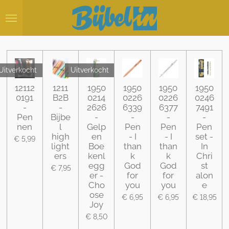
Ga
direct
naar
de
hoofdinhoud
Uitverkocht
Uitverkocht
12112
1211
1950
1950
1950
1950
0191
B2B
0214
0226
0226
0246
-
-
2626
6339
6377
7491
Pen
Bijbe
-
-
-
-
nen
l
Gelp
Pen
Pen
Pen
high
en
- I
- I
set -
€ 5,99
light
Boe
than
than
In
ers
kenl
k
k
Chri
egg
God
God
st
€ 7,95
er -
for
for
alon
Cho
you
you
e
ose
€ 6,95
€ 6,95
€ 18,95
Joy
€ 8,50