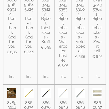
906
9064
3243
3243
3243
3243
0992
5625
5342
5353
5360
5364
4 -
-
7 -
3 -
1 -
9 -
Pen
Pen
Bijbe
Bijbe
Bijbe
Bijbe
- I
- I
l
l
l
l
than
than
tabst
tabst
tabst
tabst
k
k
icker
icker
icker
icker
God
God
s -
s -
s -
s -
for
for
Kraft
Wat
Veld
Zwa
you
you
erco
boek
rt
€ 6,95
lor
et
wit
€ 6,95
€ 6,95
Past
€ 6,95
€ 6,95
el
€ 6,95
In winkelwagen
In winkelwagen
In winkelwagen
In winkelwagen
In winkelwagen
In winke
8785
886
886
886
886
886
3216
0835
0836
0836
0836
0837