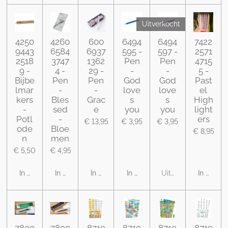
Uitverkocht
4250
4260
600
6494
6494
7422
9443
6584
6937
595 -
597 -
2571
2518
3747
1362
Pen
Pen
4715
9 -
4 -
29 -
-
-
5 -
Bijbe
Pen
Pen
God
God
Past
lmar
-
-
love
love
el
kers
Bles
Grac
s
s
High
-
sed
e
you
you
light
Potl
-
ers
€ 13,95
€ 3,95
€ 3,95
ode
Bloe
€ 8,95
n
men
€ 5,50
€ 4,95
In winkelwagen
In winkelwagen
In winkelwagen
In winkelwagen
Uitverkocht
In winke
7800
7800
8719
8719
8719
8719