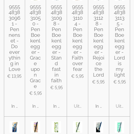
9555
9555
9555
9555
9555
9555
4838
4838
4838
4838
4838
4838
3096
3105
3109
3110
3112
3113
1 -
0 -
8 -
4 -
8 -
5 -
Pen
Pen
Pen
Pen
Pen
Pen
nens
Boe
Boe
Boe
Boe
Boe
et -
kenl
kenl
kenl
kenl
kenl
Do
egg
egg
egg
egg
egg
ever
er -
er -
er -
er -
er -
ythin
Grac
Stan
Faith
Rejoi
Lord
g in
e
d
over
ce
is
Love
upo
fast
fear
the
my
n
in
Lord
light
€ 13,95
€ 5,95
Grac
faith
€ 5,95
€ 5,95
e
€ 5,95
€ 5,95
In winkelwagen
In winkelwagen
In winkelwagen
Uitverkocht
In winkelwagen
Uitverko