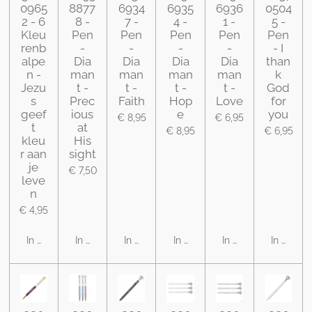
0965
8877
6934
6935
6936
0504
2 - 6
8 -
7 -
4 -
1 -
5 -
Kleu
Pen
Pen
Pen
Pen
Pen
renb
-
-
-
-
- I
alpe
Dia
Dia
Dia
Dia
than
n -
man
man
man
man
k
Jezu
t -
t -
t -
t -
God
s
Prec
Faith
Hop
Love
for
geef
ious
e
you
€ 8,95
€ 6,95
t
at
€ 8,95
€ 6,95
kleu
His
r aan
sight
je
€ 7,50
leve
n
€ 4,95
In winkelwagen
In winkelwagen
In winkelwagen
In winkelwagen
In winkelwagen
In winke