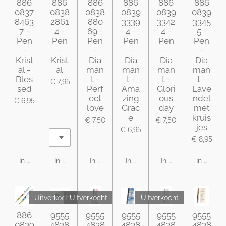
886
886
886
886
886
886
0837
0838
0838
0839
0839
0839
8463
2861
880
3339
3342
3345
7 -
4 -
69 -
4 -
4 -
5 -
Pen
Pen
Pen
Pen
Pen
Pen
-
-
-
-
-
-
Krist
Krist
Dia
Dia
Dia
Dia
al -
al
man
man
man
man
Bles
t -
t -
t -
t -
€ 7,95
sed
Perf
Ama
Glori
Lave
ect
zing
ous
ndel
€ 6,95
love
Grac
day
met
e
kruis
€ 7,50
€ 7,50
jes
€ 6,95
€ 8,95
In winkelwagen
In winkelwagen
In winkelwagen
In winkelwagen
In winkelwagen
In winke
Uitverkocht
Uitverkocht
Uitverkocht
886
9555
9555
9555
9555
9555
0839
4838
4838
4838
4838
4838