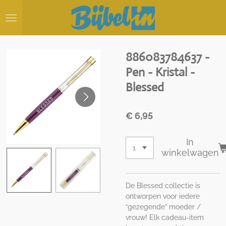
Ga
direct
naar
de
hoofdinhoud
886083784637 -
Pen - Kristal -
Blessed
€ 6,95
In
winkelwagen
De Blessed collectie is
ontworpen voor iedere
“gezegende” moeder /
vrouw! Elk cadeau-item