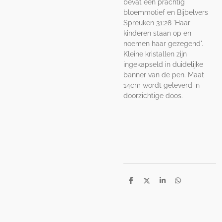
bevat een prachtig
bloemmotief en Bijbelvers
Spreuken 31:28 'Haar
kinderen staan ​​op en
noemen haar gezegend'.
Kleine kristallen zijn
ingekapseld in duidelijke
banner van de pen. Maat
14cm wordt geleverd in
doorzichtige doos.
D
D
S
D
e
e
h
e
l
e
a
l
e
l
r
e
n
e
n