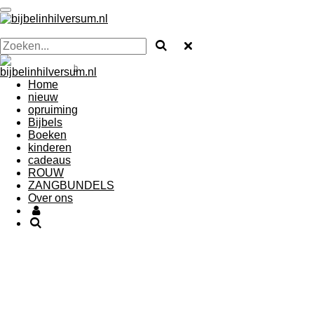
Ga
direct
naar
de
hoofdinhoud
b
Home
nieuw
opruiming
Bijbels
Boeken
kinderen
cadeaus
ROUW
ZANGBUNDELS
Over ons