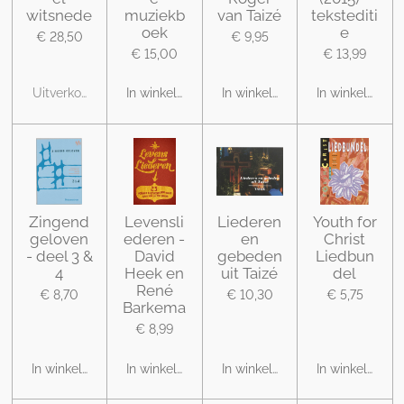
witsnede
muziekb
van Taizé
tekstediti
oek
e
€ 28,50
€ 9,95
€ 15,00
€ 13,99
Uitverkocht
In winkelwagen
In winkelwagen
In winkelwage
Zingend
Levensli
Liederen
Youth for
geloven
ederen -
en
Christ
- deel 3 &
David
gebeden
Liedbun
4
Heek en
uit Taizé
del
René
€ 8,70
€ 10,30
€ 5,75
Barkema
€ 8,99
In winkelwagen
In winkelwagen
In winkelwagen
In winkelwage