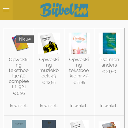
Ga
direct
naar
de
hoofdinhoud
Nieuw
Opwekki
Opwekki
Opwekki
Psalmen
ng
ng
ng
anders
tekstboe
muziekb
tekstboe
€ 21,50
kje 50
oek 49
kje nr 49
complee
€ 13,95
€ 5,95
t 1-921
€ 5,95
In winkelwagen
In winkelwagen
In winkelwagen
In winkelwage