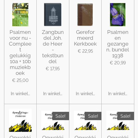
Psalmen
Zangbun
Gerefor
Psalmen
voor nu -
del Joh.
meerd
en
Complee
de Heer
Kerkboek
gezange
t
-
n, bundel
€ 22,95
gelukkig
tekstbun
1938
10a + 10b
del
€ 20,99
muziekb
€ 17,95
oek
€ 25,00
In winkelwagen
In winkelwagen
In winkelwagen
In winkelwage
Sale!
Sale!
Sale!
Opwekki
Opwekki
Opwekki
Opwekki