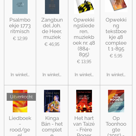
Psalmbo
Zangbun
Opwekki
Opwekki
ekje 1773
del Joh.
ngsliede
ng
ritmisch
de Heer,
ren,
tekstboe
muziek
muziekb
kje 48
€ 12,99
oek nr. 48
complee
€ 46,95
(884-
t 1-895
895)
€ 5,95
€ 13,95
In winkelwagen
In winkelwagen
In winkelwagen
In winkelwage
Uitverkocht
Liedboek
Kinga
Het hart
Op
-
Bán - het
van Taizé
Toonhoo
rood/ge
complet
- Frère
gte
el
e
Roger
(2015) -