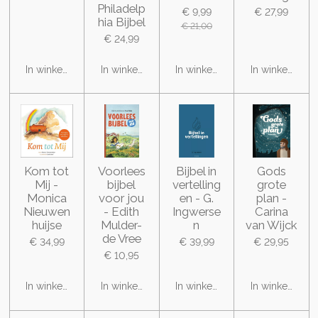
Philadelp
€ 9,99
€ 27,99
hia Bijbel
€ 21,00
€ 24,99
In winkelwagen
In winkelwagen
In winkelwagen
In winkelwage
Kom tot
Voorlees
Bijbel in
Gods
Mij -
bijbel
vertelling
grote
Monica
voor jou
en - G.
plan -
Nieuwen
- Edith
Ingwerse
Carina
huijse
Mulder-
n
van Wijck
de Vree
€ 34,99
€ 39,99
€ 29,95
€ 10,95
In winkelwagen
In winkelwagen
In winkelwagen
In winkelwage