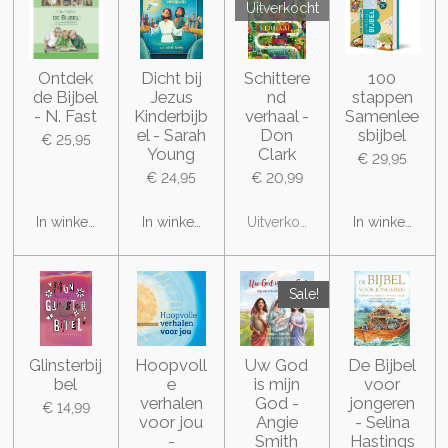
Uitverkocht
Ontdek
Dicht bij
Schittere
100
de Bijbel
Jezus
nd
stappen
- N. Fast
Kinderbijb
verhaal -
Samenlee
el - Sarah
Don
sbijbel
€ 25,95
Young
Clark
€ 29,95
€ 24,95
€ 20,99
In winkelwagen
In winkelwagen
Uitverkocht
In winkelwage
Sale!
Glinsterbij
Hoopvoll
Uw God
De Bijbel
bel
e
is mijn
voor
verhalen
God -
jongeren
€ 14,99
voor jou
Angie
- Selina
-
Smith
Hastings