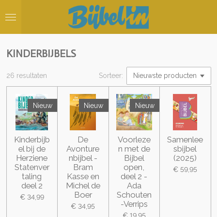
Ga
direct
naar
de
hoofdinhoud
KINDERBIJBELS
26 resultaten
Sorteer:
Nieuw
Nieuw
Nieuw
Kinderbijb
De
Voorleze
Samenlee
el bij de
Avonture
n met de
sbijbel
Herziene
nbijbel -
Bijbel
(2025)
Statenver
Bram
open,
€ 59,95
taling
Kasse en
deel 2 -
deel 2
Michel de
Ada
Boer
Schouten
€ 34,99
-Verrips
€ 34,95
€ 19,95