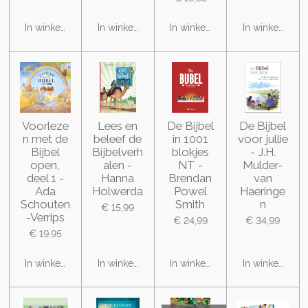
In winkelwagen
In winkelwagen
In winkelwagen
In winkelwage
Voorleze
Lees en
De Bijbel
De Bijbel
n met de
beleef de
in 1001
voor jullie
Bijbel
Bijbelverh
blokjes
- J.H.
open,
alen -
NT -
Mulder-
deel 1 -
Hanna
Brendan
van
Ada
Holwerda
Powel
Haeringe
Schouten
Smith
n
€ 15,99
-Verrips
€ 24,99
€ 34,99
€ 19,95
In winkelwagen
In winkelwagen
In winkelwagen
In winkelwage