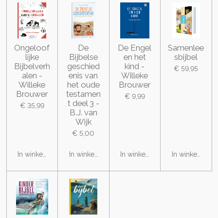
Ongeloof
De
De Engel
Samenlee
lijke
Bijbelse
en het
sbijbel
Bijbelverh
geschied
kind -
€ 59,95
alen -
enis van
Willeke
Willeke
het oude
Brouwer
Brouwer
testamen
€ 9,99
t deel 3 -
€ 35,99
B.J. van
Wijk
€ 5,00
In winkelwagen
In winkelwagen
In winkelwagen
In winkelwage