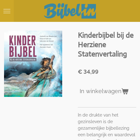
Ga
direct
naar
de
hoofdinhoud
Kinderbijbel bij de
Herziene
Statenvertaling
€ 34,99
In winkelwagen
In de drukte van het
gezinsleven is de
gezamenlijke bijbellezing
een belangrijk en waardevol