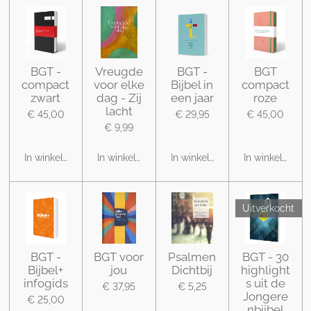
BGT -
Vreugde
BGT -
BGT
compact
voor elke
Bijbel in
compact
zwart
dag - Zij
een jaar
roze
lacht
€ 45,00
€ 29,95
€ 45,00
€ 9,99
In winkelwagen
In winkelwagen
In winkelwagen
In winkelwage
Uitverkocht
BGT -
BGT voor
Psalmen
BGT - 30
Bijbel+
jou
Dichtbij
highlight
infogids
s uit de
€ 37,95
€ 5,25
Jongere
€ 25,00
nbijbel