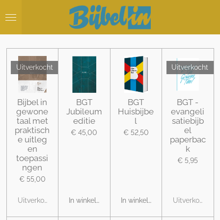
Ga
direct
naar
de
hoofdinhoud
Uitverkocht
Uitverkocht
Bijbel in
BGT
BGT
BGT -
gewone
Jubileum
Huisbijbe
evangeli
taal met
editie
l
satiebijb
praktisch
el
€ 45,00
€ 52,50
e uitleg
paperbac
en
k
toepassi
€ 5,95
ngen
€ 55,00
Uitverkocht
In winkelwagen
In winkelwagen
Uitverkocht