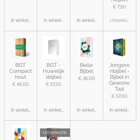
€ 7,50
In winkelwagen
In winkelwagen
In winkelwagen
Uitverkocht
BGT
BGT -
Belle
Jongere
Compact
Huwelijk
Bijbel
nbijbel -
hout
sbijbel
Bijbel in
€ 36,00
Gewone
€ 45,00
€ 57,50
Taal
€ 57,00
In winkelwagen
In winkelwagen
In winkelwagen
In winkelwage
Uitverkocht