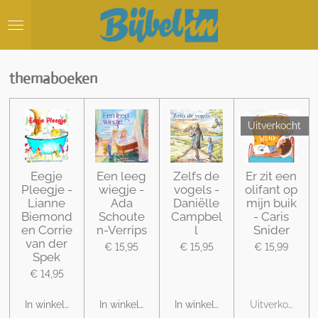
Ga
direct
naar
de
hoofdinhoud
themaboeken
Uitverkocht
Eegje
Een leeg
Zelfs de
Er zit een
Pleegje -
wiegje -
vogels -
olifant op
Lianne
Ada
Daniëlle
mijn buik
Biemond
Schoute
Campbel
- Caris
en Corrie
n-Verrips
l
Snider
van der
€ 15,95
€ 15,95
€ 15,99
Spek
€ 14,95
In winkelwagen
In winkelwagen
In winkelwagen
Uitverkocht