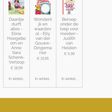
Daantje
Wonderli
Beroep
durft
jk en
onder de
alles -
waardev
loep voor
Eline
ol - Elly
meiden -
Hoogebo
van der
Judith
om en
Gouwe-
van
Anne
Dingema
Helden
Sara
nse
€ 5,99
Schenk-
€ 19,95
Verloop
€ 18,99
In winkelwagen
In winkelwagen
In winkelwagen