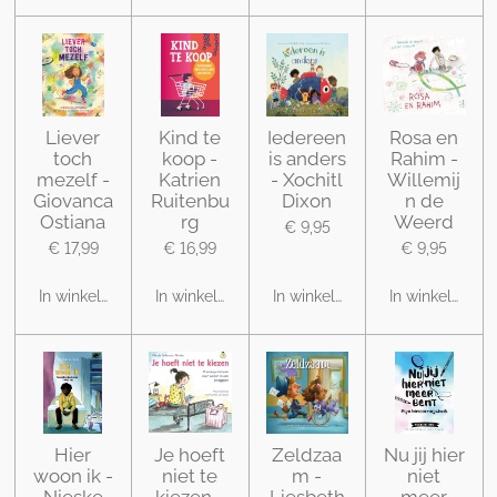
Liever
Kind te
Iedereen
Rosa en
toch
koop -
is anders
Rahim -
mezelf -
Katrien
- Xochitl
Willemij
Giovanca
Ruitenbu
Dixon
n de
Ostiana
rg
Weerd
€ 9,95
€ 17,99
€ 16,99
€ 9,95
In winkelwagen
In winkelwagen
In winkelwagen
In winkelwage
Hier
Je hoeft
Zeldzaa
Nu jij hier
woon ik -
niet te
m -
niet