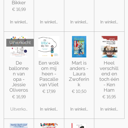
Bikker
€ 16,99
In winkelwagen
In winkelwagen
In winkelwagen
In winkelwage
Uitverkocht
De
Een wolk
Mart is
Heel
ballonne
om mij
anders -
verschill
n van
heen -
Laura
end en
opa -
Pascalle
Zwoferin
toch één
Jessie
van Vliet
k
- Ken
Oliveros
Ham
€ 17,99
€ 10,50
€ 16,99
€ 16,95
Uitverkocht
In winkelwagen
In winkelwagen
In winkelwage