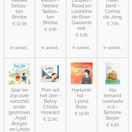
Nieske
kiezen -
Liesbeth
meer
Selles-
Nieske
Rood en
bent -
ten
Selles-
Leontine
Corine
Brinke
ten
de Boer-
de Jong
Brinke
Gaasenb
€ 10,99
€ 7,99
eek
€ 9,95
€ 5,95
In winkelwagen
In winkelwagen
In winkelwagen
In winkelwage
Saar en
Pien wil
Hartenki
Als
Jop over
het zien -
nd -
iemand
verschill
Betsy
Lyona
overlede
ende
Childs
Rose
n is -
gezinnen
Howard
Simone
€ 16,99
- Arjet
Beijer
€ 12,90
Borger
€ 6,49
en Linda