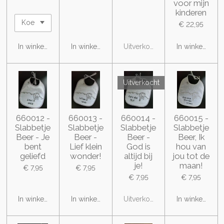
voor mijn
kinderen
€ 22,95
In winkelwagen
In winkelwagen
Uitverkocht
In winkelwage
Uitverkocht
660012 -
660013 -
660014 -
660015 -
Slabbetje
Slabbetje
Slabbetje
Slabbetje
Beer - Je
Beer -
Beer -
Beer, Ik
bent
Lief klein
God is
hou van
geliefd
wonder!
altijd bij
jou tot de
je!
maan!
€ 7,95
€ 7,95
€ 7,95
€ 7,95
In winkelwagen
In winkelwagen
Uitverkocht
In winkelwage