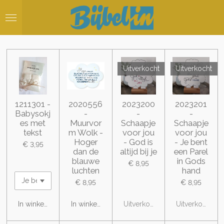
Ga
direct
naar
de
hoofdinhoud
Uitverkocht
Uitverkocht
1211301 -
2020556
2023200
2023201
Babysokj
-
-
-
es met
Muurvor
Schaapje
Schaapje
tekst
m Wolk -
voor jou
voor jou
Hoger
- God is
- Je bent
€ 3,95
dan de
altijd bij je
een Parel
blauwe
in Gods
€ 8,95
luchten
hand
€ 8,95
€ 8,95
In winkelwagen
In winkelwagen
Uitverkocht
Uitverkocht