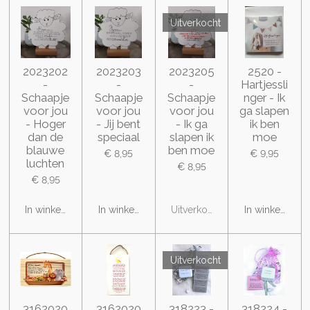
Uitverkocht
2023202
2023203
2023205
2520 -
-
-
-
Hartjessli
Schaapje
Schaapje
Schaapje
nger - Ik
voor jou
voor jou
voor jou
ga slapen
- Hoger
- Jij bent
- Ik ga
ik ben
dan de
speciaal
slapen ik
moe
blauwe
ben moe
€ 8,95
€ 9,95
luchten
€ 8,95
€ 8,95
In winkelwagen
In winkelwagen
Uitverkocht
In winkelwage
Uitverkocht
3162020
3162020
318223 -
318224 -