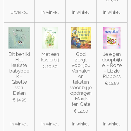
Uitverkocht
In winkelwagen
In winkelwagen
In winkelwage
Dit ben ik!
Met een
God
Je eigen
Het
kus erbij
zorgt
doopbijb
leukste
voor jou
el - Roze
€ 10,50
babyboe
Verhalen
- Lizzie
k -
en
Ribbons
Gisette
teksten
€ 15,99
van
voor bij je
Dalen
opdragen
- Marijke
€ 14,95
ten Cate
€ 12,50
In winkelwagen
In winkelwagen
In winkelwagen
In winkelwage