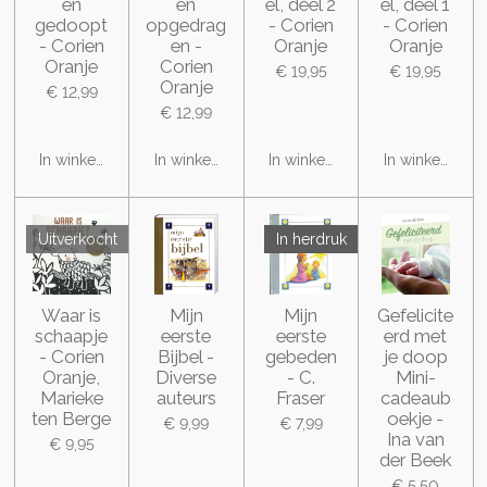
en
en
el, deel 2
el, deel 1
gedoopt
opgedrag
- Corien
- Corien
- Corien
en -
Oranje
Oranje
Oranje
Corien
€ 19,95
€ 19,95
Oranje
€ 12,99
€ 12,99
In winkelwagen
In winkelwagen
In winkelwagen
In winkelwage
Uitverkocht
In herdruk
Waar is
Mijn
Mijn
Gefelicite
schaapje
eerste
eerste
erd met
- Corien
Bijbel -
gebeden
je doop
Oranje,
Diverse
- C.
Mini-
Marieke
auteurs
Fraser
cadeaub
ten Berge
oekje -
€ 9,99
€ 7,99
Ina van
€ 9,95
der Beek
€ 5,50