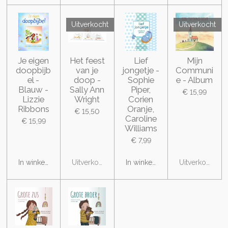
Uitverkocht
Uitverkocht
Je eigen
Het feest
Lief
Mijn
doopbijb
van je
jongetje -
Communi
el -
doop -
Sophie
e - Album
Blauw -
Sally Ann
Piper,
€ 15,99
Lizzie
Wright
Corien
Ribbons
Oranje,
€ 15,50
Caroline
€ 15,99
Williams
€ 7,99
In winkelwagen
Uitverkocht
In winkelwagen
Uitverkocht