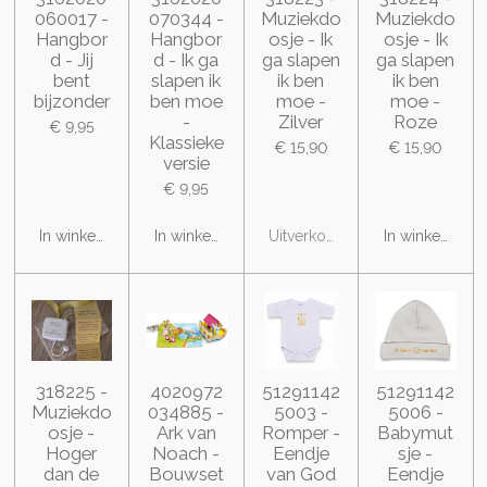
060017 -
070344 -
Muziekdo
Muziekdo
Hangbor
Hangbor
osje - Ik
osje - Ik
d - Jij
d - Ik ga
ga slapen
ga slapen
bent
slapen ik
ik ben
ik ben
bijzonder
ben moe
moe -
moe -
-
Zilver
Roze
€ 9,95
Klassieke
€ 15,90
€ 15,90
versie
€ 9,95
In winkelwagen
In winkelwagen
Uitverkocht
In winkelwage
318225 -
4020972
51291142
51291142
Muziekdo
034885 -
5003 -
5006 -
osje -
Ark van
Romper -
Babymut
Hoger
Noach -
Eendje
sje -
dan de
Bouwset
van God
Eendje