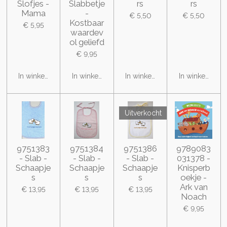
Slofjes -
Slabbetje
rs
rs
Mama
-
€ 5,50
€ 5,50
Kostbaar
€ 5,95
waardev
ol geliefd
€ 9,95
In winkelwagen
In winkelwagen
In winkelwagen
In winkelwage
Uitverkocht
9751383
9751384
9751386
9789083
- Slab -
- Slab -
- Slab -
031378 -
Schaapje
Schaapje
Schaapje
Knisperb
s
s
s
oekje -
Ark van
€ 13,95
€ 13,95
€ 13,95
Noach
€ 9,95