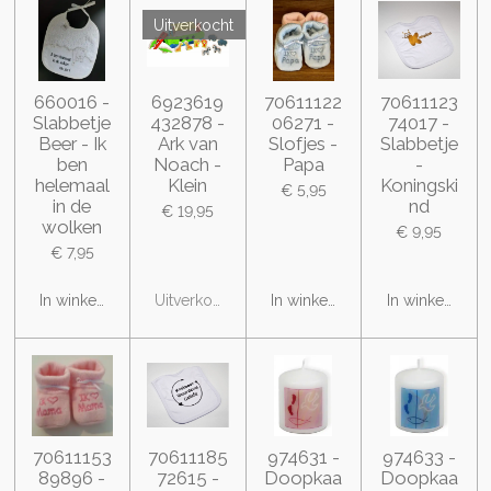
Uitverkocht
660016 -
6923619
70611122
70611123
Slabbetje
432878 -
06271 -
74017 -
Beer - Ik
Ark van
Slofjes -
Slabbetje
ben
Noach -
Papa
-
helemaal
Klein
Koningski
€ 5,95
in de
nd
€ 19,95
wolken
€ 9,95
€ 7,95
In winkelwagen
Uitverkocht
In winkelwagen
In winkelwage
70611153
70611185
974631 -
974633 -
89896 -
72615 -
Doopkaa
Doopkaa