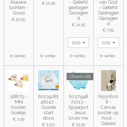
blauwe
- Geliefd
van God
€ 14,95
luchten -
gedragen
- Geliefd
Goud
Gezegen
Gedragen
d
Gezegen
€ 15,90
d
€ 14,95
€ 7,95
In winkelwagen
In winkelwagen
In winkelwagen
In winkelwage
Uitverkocht
58675 -
60139281
6037998
6550600
Mini
48147 -
71013 -
8 -
houten
Goede
Spaarpot
Canvas
boekje
start
- Jesus
poster op
doos
loves me
hout -
€ 3,95
Gebed
€ 5,00
€ 16,95