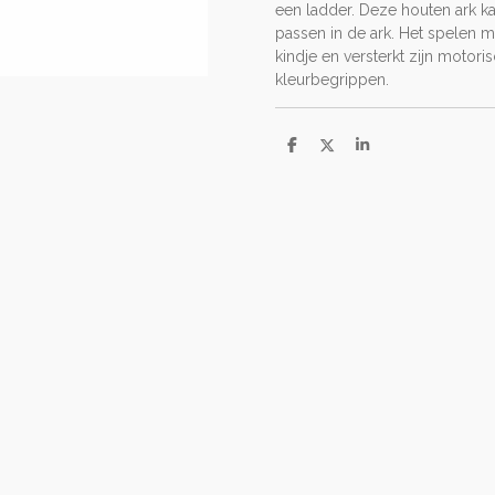
een ladder. Deze houten ark k
passen in de ark. Het spelen m
kindje en versterkt zijn moto
kleurbegrippen.
D
D
S
e
e
h
l
e
a
e
l
r
n
e