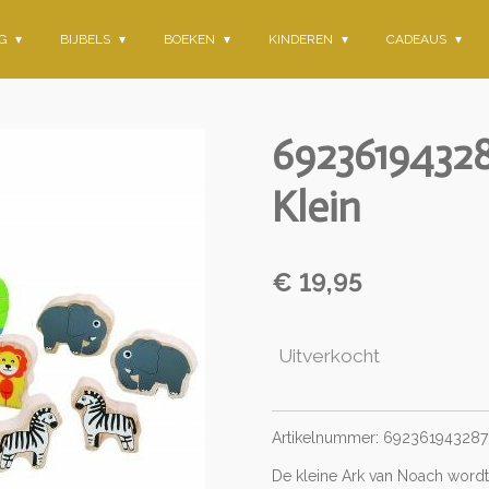
NG
BIJBELS
BOEKEN
KINDEREN
CADEAUS
69236194328
Klein
€ 19,95
Uitverkocht
Artikelnummer: 69236194328
De kleine Ark van Noach wordt