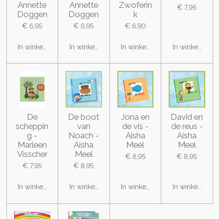
Annette
Annette
Zwoferin
€ 7,95
Doggen
Doggen
k
€ 6,95
€ 6,95
€ 6,90
In winkelwagen
In winkelwagen
In winkelwagen
In winkelwage
De
De boot
Jona en
David en
scheppin
van
de vis -
de reus -
g -
Noach -
Aisha
Aisha
Marleen
Aisha
Meel
Meel
Visscher
Meel
€ 8,95
€ 8,95
€ 7,95
€ 8,95
In winkelwagen
In winkelwagen
In winkelwagen
In winkelwage