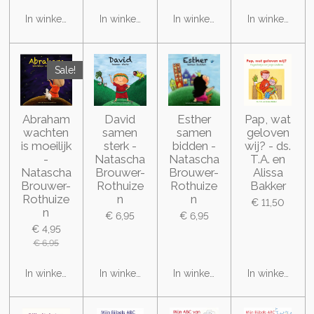
In winkelwagen
In winkelwagen
In winkelwagen
In winkelwage
Sale!
Abraham
David
Esther
Pap, wat
wachten
samen
samen
geloven
is moeilijk
sterk -
bidden -
wij? - ds.
-
Natascha
Natascha
T.A. en
Natascha
Brouwer-
Brouwer-
Alissa
Brouwer-
Rothuize
Rothuize
Bakker
Rothuize
n
n
€ 11,50
n
€ 6,95
€ 6,95
€ 4,95
€ 6,95
In winkelwagen
In winkelwagen
In winkelwagen
In winkelwage