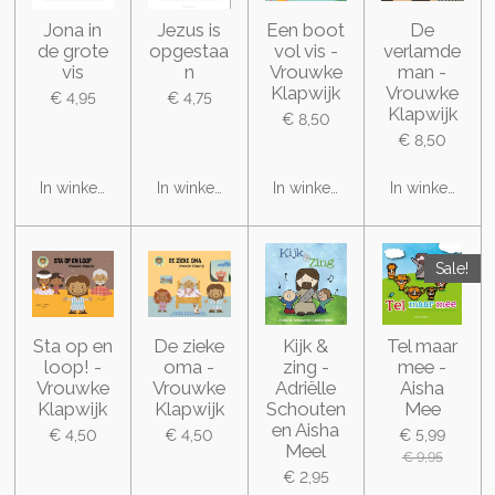
Jona in
Jezus is
Een boot
De
de grote
opgestaa
vol vis -
verlamde
vis
n
Vrouwke
man -
Klapwijk
Vrouwke
€ 4,95
€ 4,75
Klapwijk
€ 8,50
€ 8,50
In winkelwagen
In winkelwagen
In winkelwagen
In winkelwage
Sale!
Sta op en
De zieke
Kijk &
Tel maar
loop! -
oma -
zing -
mee -
Vrouwke
Vrouwke
Adriëlle
Aisha
Klapwijk
Klapwijk
Schouten
Mee
en Aisha
€ 4,50
€ 4,50
€ 5,99
Meel
€ 9,95
€ 2,95