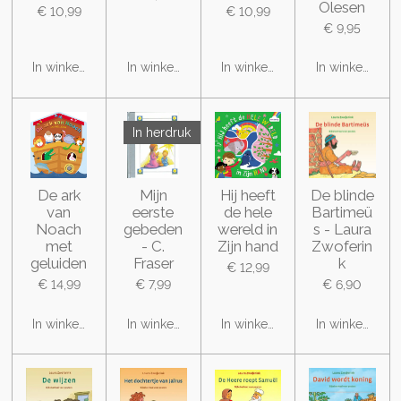
Olesen
€ 10,99
€ 10,99
€ 9,95
In winkelwagen
In winkelwagen
In winkelwagen
In winkelwage
In herdruk
De ark
Mijn
Hij heeft
De blinde
van
eerste
de hele
Bartimeü
Noach
gebeden
wereld in
s - Laura
met
- C.
Zijn hand
Zwoferin
geluiden
Fraser
k
€ 12,99
€ 14,99
€ 7,99
€ 6,90
In winkelwagen
In winkelwagen
In winkelwagen
In winkelwage