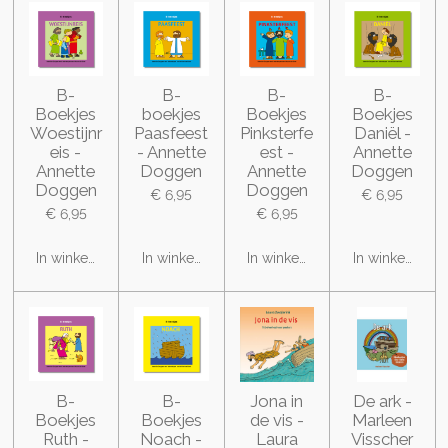
B-
B-
B-
B-
Boekjes
boekjes
Boekjes
Boekjes
Woestijnr
Paasfeest
Pinksterfe
Daniël -
eis -
- Annette
est -
Annette
Annette
Doggen
Annette
Doggen
Doggen
Doggen
€ 6,95
€ 6,95
€ 6,95
€ 6,95
In winkelwagen
In winkelwagen
In winkelwagen
In winkelwage
B-
B-
Jona in
De ark -
Boekjes
Boekjes
de vis -
Marleen
Ruth -
Noach -
Laura
Visscher