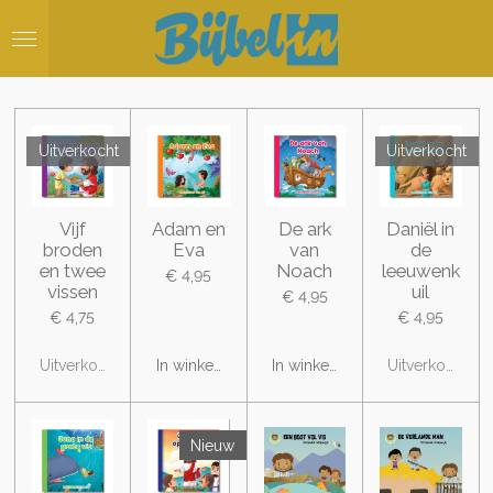
Ga
direct
naar
de
hoofdinhoud
Uitverkocht
Uitverkocht
Vijf
Adam en
De ark
Daniël in
broden
Eva
van
de
en twee
Noach
leeuwenk
€ 4,95
vissen
uil
€ 4,95
€ 4,75
€ 4,95
Uitverkocht
In winkelwagen
In winkelwagen
Uitverkocht
Nieuw