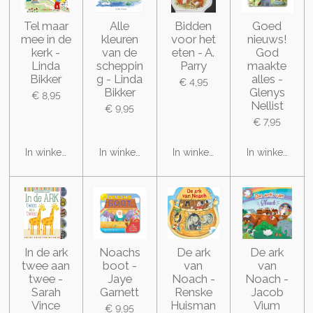
Tel maar
Alle
Bidden
Goed
mee in de
kleuren
voor het
nieuws!
kerk -
van de
eten - A.
God
Linda
scheppin
Parry
maakte
Bikker
g - Linda
alles -
€ 4,95
Bikker
Glenys
€ 8,95
Nellist
€ 9,95
€ 7,95
In winkelwagen
In winkelwagen
In winkelwagen
In winkelwage
In de ark
Noachs
De ark
De ark
twee aan
boot -
van
van
twee -
Jaye
Noach -
Noach -
Sarah
Garnett
Renske
Jacob
Vince
Huisman
Vium
€ 9,95