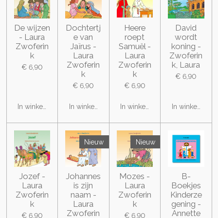
De wijzen
Dochtertj
Heere
David
- Laura
e van
roept
wordt
Zwoferin
Jaïrus -
Samuël -
koning -
k
Laura
Laura
Zwoferin
Zwoferin
Zwoferin
k, Laura
€ 6,90
k
k
€ 6,90
€ 6,90
€ 6,90
In winkelwagen
In winkelwagen
In winkelwagen
In winkelwage
Nieuw
Nieuw
Jozef -
Johannes
Mozes -
B-
Laura
is zijn
Laura
Boekjes
Zwoferin
naam -
Zwoferin
Kinderze
k
Laura
k
gening -
Zwoferin
Annette
€ 6,90
€ 6,90