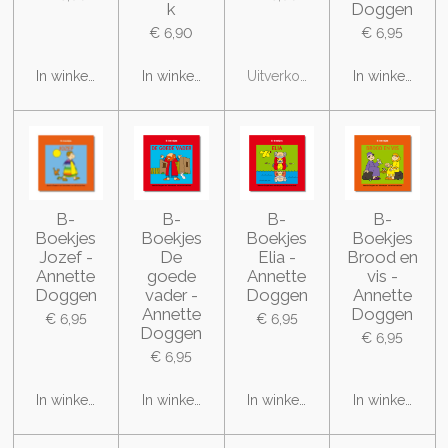
k
Doggen
€ 6,90
€ 6,95
In winkelwagen
In winkelwagen
Uitverkocht
In winkelwage
B-
B-
B-
B-
Boekjes
Boekjes
Boekjes
Boekjes
Jozef -
De
Elia -
Brood en
Annette
goede
Annette
vis -
Doggen
vader -
Doggen
Annette
Annette
Doggen
€ 6,95
€ 6,95
Doggen
€ 6,95
€ 6,95
In winkelwagen
In winkelwagen
In winkelwagen
In winkelwage