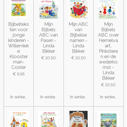
Bijbelteks
Mijn
Mijn ABC
Mijn
ten voor
Bijbels
van
Bijbels
jonge
ABC van
Bijbelse
ABC over
kinderen -
Pasen -
namen -
Hemelva
Willemiek
Linda
Linda
art,
e
Bikker
Bikker
Pinkstere
Klooster
n en de
€ 10,50
€ 10,50
man-
wederko
Coster
mst -
Linda
€ 9,95
Bikker
€ 10,50
In winkelwagen
In winkelwagen
In winkelwagen
In winkelwage