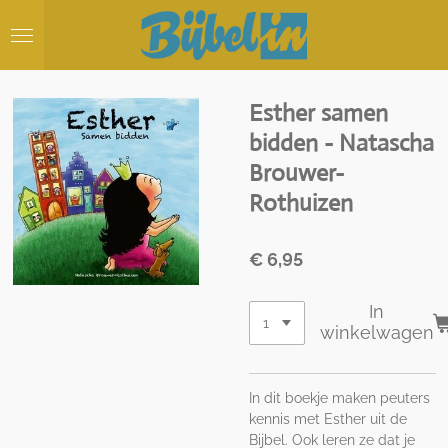
Ga
direct
naar
de
hoofdinhoud
Esther samen
bidden - Natascha
Brouwer-
Rothuizen
€ 6,95
In
winkelwagen
In dit boekje maken peuters
kennis met Esther uit de
Bijbel. Ook leren ze dat je