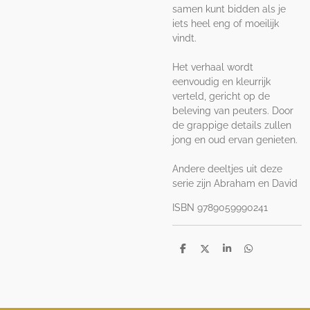
samen kunt bidden als je
iets heel eng of moeilijk
vindt.
Het verhaal wordt
eenvoudig en kleurrijk
verteld, gericht op de
beleving van peuters. Door
de grappige details zullen
jong en oud ervan genieten.
Andere deeltjes uit deze
serie zijn Abraham en David
ISBN 9789059990241
D
D
S
D
e
e
h
e
l
e
a
l
e
l
r
e
n
e
n