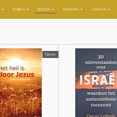
G
BIJBELS
BOEKEN
KINDEREN
CADEAUS
Nieuw