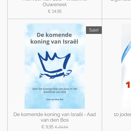
Ouweneel
€ 14,95
Sale!
De komende koning van Israël - Aad
10 jode
van den Bos
€ 9,95
€ 20,50