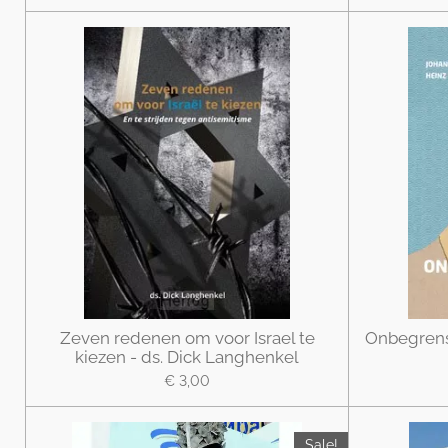
Zeven redenen om voor Israel te
Onbegrensd
kiezen - ds. Dick Langhenkel
€ 3,00
Sale!