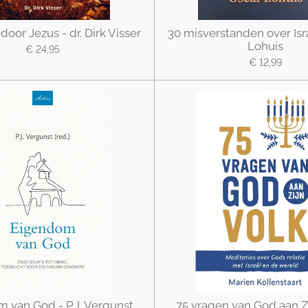
 door Jezus - dr. Dirk Visser
30 misverstanden over Isr
Lohuis
€ 24,95
€ 12,99
 van God - P.J. Vergunst
75 vragen van God aan Zi