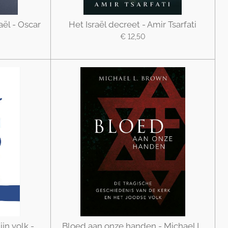
aël - Oscar
Het Israël decreet - Amir Tsarfati
€ 12,50
jn volk -
Bloed aan onze handen - Michael L.