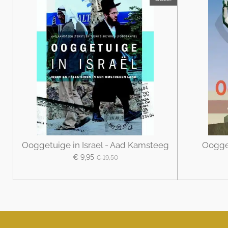
Ooggetuige in Israel - Aad Kamsteeg
Oogge
€ 9,95
€ 19,50