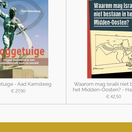
tuige - Aad Kamsteeg
Waarom mag Israël niet b
het Midden-Oosten? - Ha
€ 27,90
€ 42,50