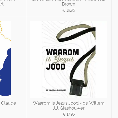
rt
Brown
€ 19,95
- Claude
Waarom is Jezus Jood - ds. Willem
J.J. Glashouwer
€ 17,95