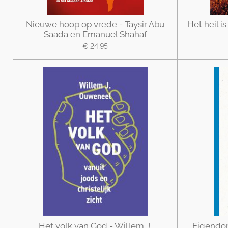
Nieuwe hoop op vrede - Taysir Abu
Het heil is
Saada en Emanuel Shahaf
€ 24,95
Het volk van God - Willem J.
Eigendom