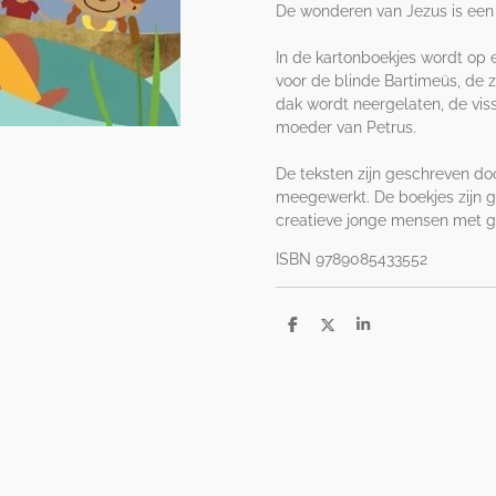
De wonderen van Jezus is een s
In de kartonboekjes wordt op
voor de blinde Bartimeüs, de z
dak wordt neergelaten, de vi
moeder van Petrus.
De teksten zijn geschreven doo
meegewerkt. De boekjes zijn 
creatieve jonge mensen met ge
ISBN 9789085433552
D
D
S
e
e
h
l
e
a
e
l
r
n
e