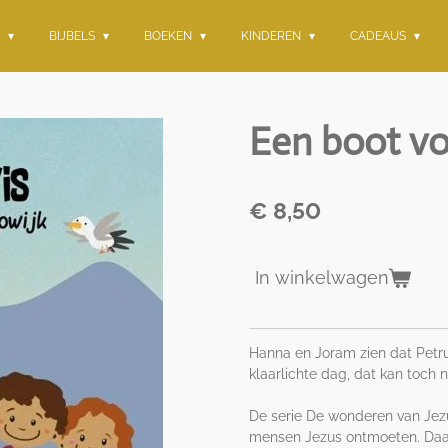
G
BIJBELS
BOEKEN
KINDEREN
CADEAUS
Een boot vo
€ 8,50
In winkelwagen
Hanna en Joram zien dat Petrus 
klaarlichte dag, dat kan toch n
De serie De wonderen van Jez
mensen Jezus ontmoeten. Daar