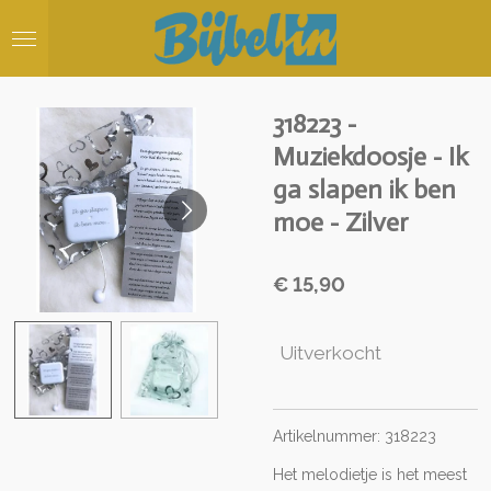
Ga
direct
naar
de
hoofdinhoud
318223 -
Muziekdoosje - Ik
ga slapen ik ben
moe - Zilver
€ 15,90
Uitverkocht
Artikelnummer: 318223
Het melodietje is het meest