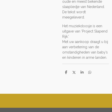
oude en meest bekende
slaapliedje van Nederland.
De tekst wordt
meegeleverd.
Het muziekdoosje is een
uitgave van 'Project Slapend
Rijk.'
Met uw aankoop draagt u bij
aan verbetering van de
omstandigheden van baby’s
en kinderen in arme landen.
D
D
S
D
e
e
h
e
l
e
a
l
e
l
r
e
n
e
n