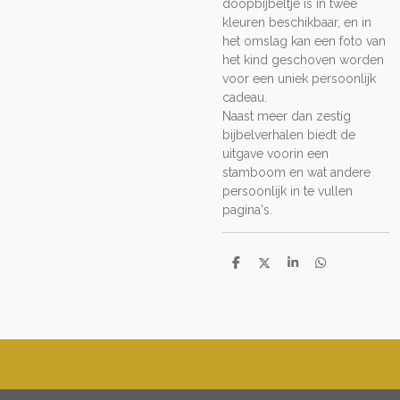
doopbijbeltje is in twee
kleuren beschikbaar, en in
het omslag kan een foto van
het kind geschoven worden
voor een uniek persoonlijk
cadeau.
Naast meer dan zestig
bijbelverhalen biedt de
uitgave voorin een
stamboom en wat andere
persoonlijk in te vullen
pagina's.
D
D
S
D
e
e
h
e
l
e
a
l
e
l
r
e
n
e
n