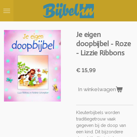
Ga
direct
naar
de
hoofdinhoud
Je eigen
doopbijbel - Roze
- Lizzie Ribbons
€ 15,99
In winkelwagen
Kleuterbijbels worden
traditiegetrouw vaak
gegeven bij de doop van
een kind. Dit bijzondere