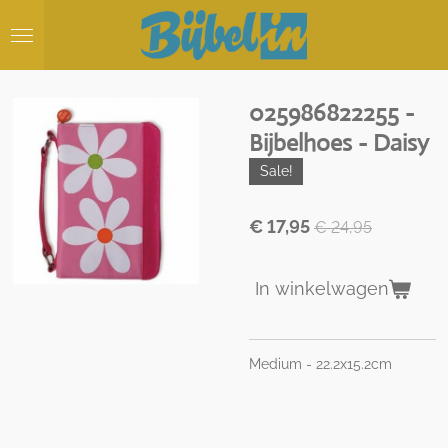
Ga
direct
naar
de
hoofdinhoud
025986822255 -
Bijbelhoes - Daisy
Sale!
€ 17,95
€ 24,95
In winkelwagen
Medium - 22.2x15.2cm