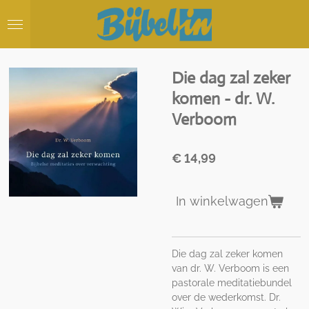
Ga
direct
naar
de
hoofdinhoud
Die dag zal zeker
komen - dr. W.
Verboom
€ 14,99
In winkelwagen
Die dag zal zeker komen
van dr. W. Verboom is een
pastorale meditatiebundel
over de wederkomst. Dr.