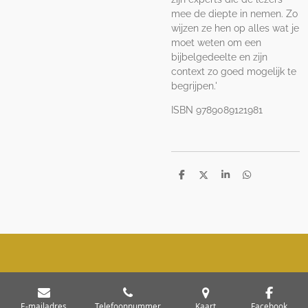
mee de diepte in nemen. Zo
wijzen ze hen op alles wat je
moet weten om een
bijbelgedeelte en zijn
context zo goed mogelijk te
begrijpen.'
ISBN 9789089121981
D
D
S
D
e
e
h
e
l
e
a
l
e
l
r
e
n
e
n
E-mailadres
Telefoonnummer
Kaart
Facebook