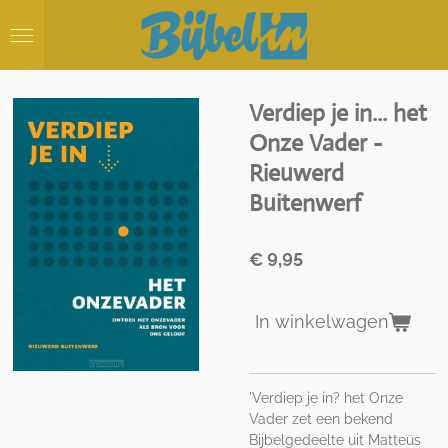
Ga
direct
naar
de
hoofdinhoud
Verdiep je in... het
Onze Vader -
Rieuwerd
Buitenwerf
€ 9,95
In winkelwagen
'Verdiep je in? het Onze
Vader zet een bekend
Bijbelgedeelte uit Matteüs