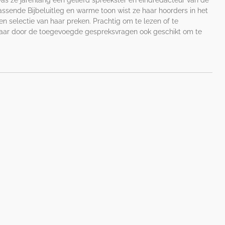
s ze jarenlang een geliefd spreekster en eindredacteur van de
assende Bijbeluitleg en warme toon wist ze haar hoorders in het
een selectie van haar preken. Prachtig om te lezen of te
, maar door de toegevoegde gespreksvragen ook geschikt om te