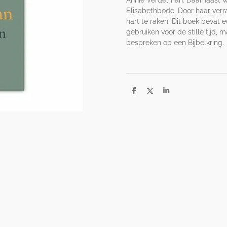
Annie Verdelman. Daarnaast wa
Elisabethbode. Door haar verr
hart te raken. Dit boek bevat 
gebruiken voor de stille tijd
bespreken op een Bijbelkring.
D
D
S
e
e
h
l
e
a
e
l
r
n
e