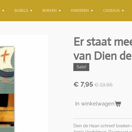
G
BIJBELS
BOEKEN
KINDEREN
CADEAUS
Er staat mee
van Dien d
Sale!
€ 7,95
€ 13,95
In winkelwagen
Dien de Haan schreef boeken