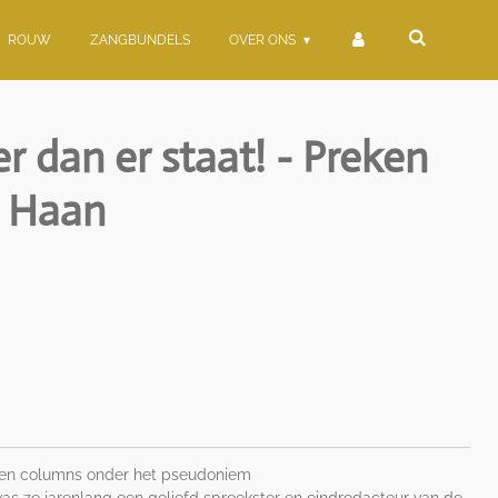
ROUW
ZANGBUNDELS
OVER ONS
r dan er staat! - Preken
e Haan
 en columns onder het pseudoniem