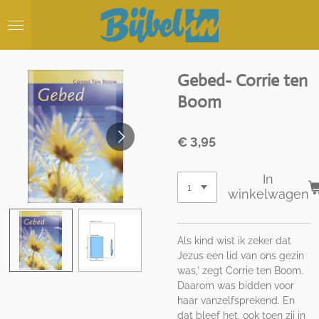
Ga
direct
naar
de
hoofdinhoud
Gebed- Corrie ten
Boom
€ 3,95
In
winkelwagen
Als kind wist ik zeker dat
Jezus een lid van ons gezin
was,' zegt Corrie ten Boom.
Daarom was bidden voor
haar vanzelfsprekend. En
dat bleef het, ook toen zij in