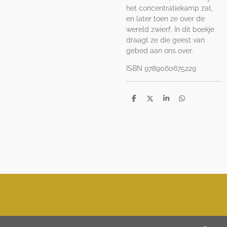
het concentratiekamp zat,
en later toen ze over de
wereld zwierf. In dit boekje
draagt ze die geest van
gebed aan ons over.
ISBN
9789060675229
D
D
S
D
e
e
h
e
l
e
a
l
e
l
r
e
n
e
n