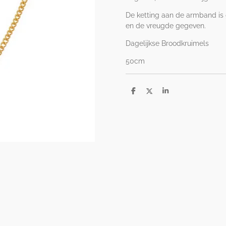
De ketting aan de armband is 
en de vreugde gegeven.
Dagelijkse Broodkruimels
50cm
D
D
S
e
e
h
l
e
a
e
l
r
n
e