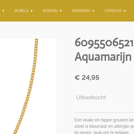
G
BIJBELS
BOEKEN
KINDEREN
CADEAUS
60955065215
Aquamarijn
€ 24,95
Uitverkocht
Een leuke en hippe gouden kett
steel is kleurvast en allergi
te geven, leuk om te krijgen.