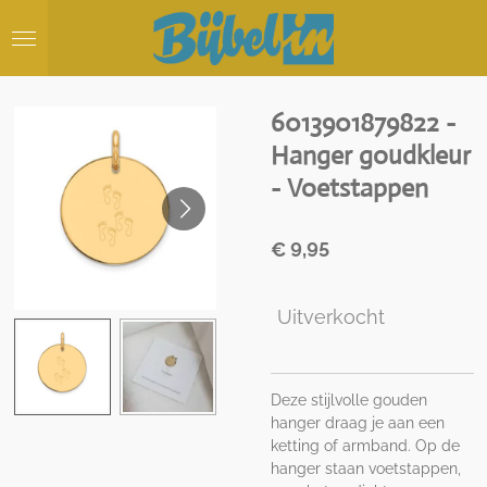
Ga
direct
naar
de
hoofdinhoud
6013901879822 -
Hanger goudkleur
- Voetstappen
€ 9,95
Uitverkocht
Deze stijlvolle gouden
hanger draag je aan een
ketting of armband. Op de
hanger staan voetstappen,