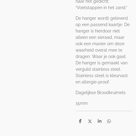
naar het gedicht:
“Voetstappen in het zand.”
De hanger wordt geleverd
op een passend kaartje. De
hanger is hierdoor niet
alleen een sieraad, maar
ook een manier om deze
waarheid overal mee te
dragen. Waar je ook gaat.
De hanger is gemaakt van
verguld stainless steel.
Stainless steel is kleurvast
en allergie-proof.
Dagelijkse Broodkruimels
15mm
D
D
S
D
e
e
h
e
l
e
a
l
e
l
r
e