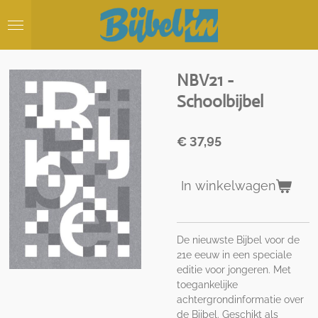
Ga
direct
naar
de
hoofdinhoud
NBV21 -
Schoolbijbel
€ 37,95
In winkelwagen
De nieuwste Bijbel voor de
21e eeuw in een speciale
editie voor jongeren. Met
toegankelijke
achtergrondinformatie over
de Bijbel. Geschikt als