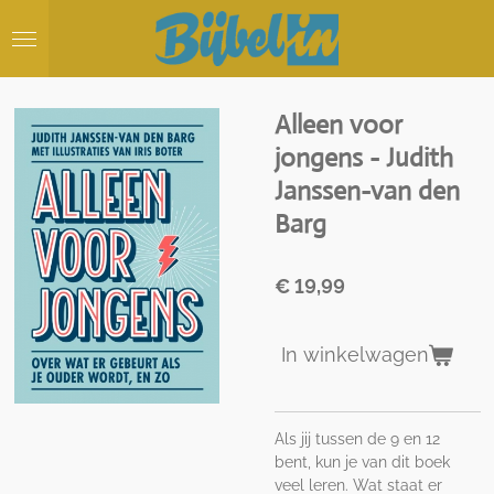
Ga
direct
naar
de
hoofdinhoud
Alleen voor
jongens - Judith
Janssen-van den
Barg
€ 19,99
In winkelwagen
Als jij tussen de 9 en 12
bent, kun je van dit boek
veel leren. Wat staat er