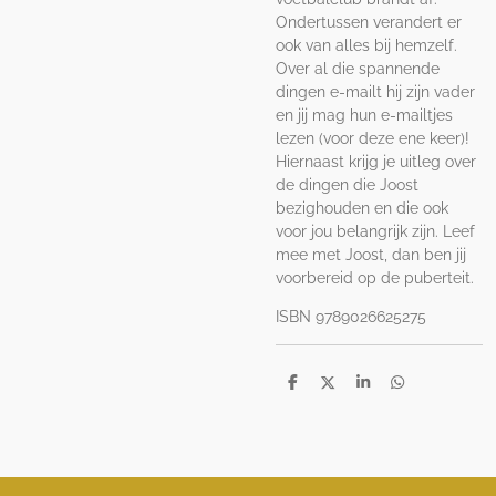
Ondertussen verandert er
ook van alles bij hemzelf.
Over al die spannende
dingen e-mailt hij zijn vader
en jij mag hun e-mailtjes
lezen (voor deze ene keer)!
Hiernaast krijg je uitleg over
de dingen die Joost
bezighouden en die ook
voor jou belangrijk zijn. Leef
mee met Joost, dan ben jij
voorbereid op de puberteit.
ISBN
9789026625275
D
D
S
D
e
e
h
e
l
e
a
l
e
l
r
e
n
e
n