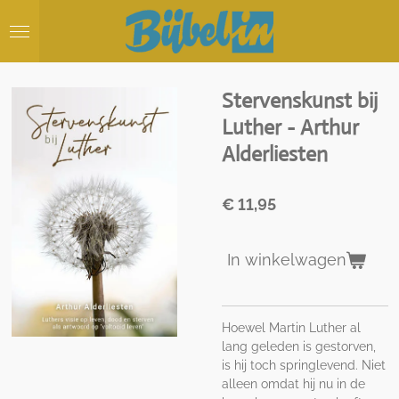
Ga
direct
naar
de
hoofdinhoud
Stervenskunst bij
Luther - Arthur
Alderliesten
€ 11,95
In winkelwagen
Hoewel Martin Luther al
lang geleden is gestorven,
is hij toch springlevend. Niet
alleen omdat hij nu in de