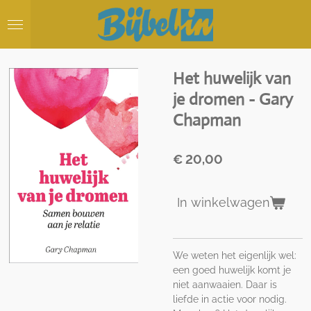
Ga
direct
naar
de
hoofdinhoud
Het huwelijk van
je dromen - Gary
Chapman
€ 20,00
In winkelwagen
We weten het eigenlijk wel:
een goed huwelijk komt je
niet aanwaaien. Daar is
liefde in actie voor nodig.