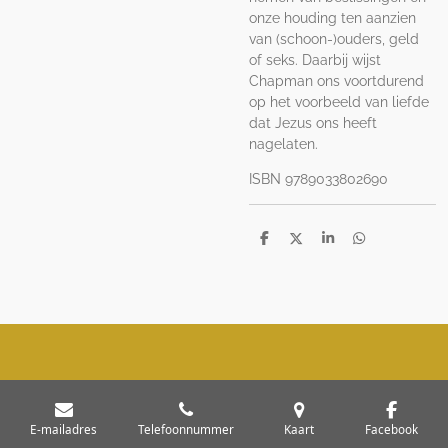
onze houding ten aanzien
van (schoon-)ouders, geld
of seks. Daarbij wijst
Chapman ons voortdurend
op het voorbeeld van liefde
dat Jezus ons heeft
nagelaten.
ISBN 9789033802690
D
D
S
D
e
e
h
e
l
e
a
l
e
l
r
e
n
e
n
E-mailadres
Telefoonnummer
Kaart
Facebook