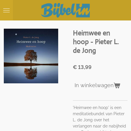
Ga
direct
naar
de
hoofdinhoud
Heimwee en
hoop - Pieter L.
de Jong
€ 13,99
In winkelwagen
'Heimwee en hoop' is een
meditatiebundel van Pieter
L. de Jong over het
verlangen naar de nabijheid