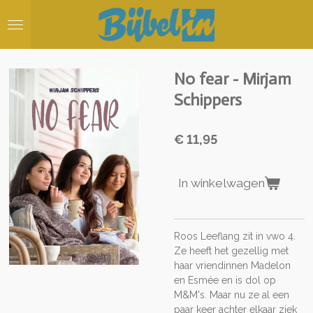
Ga
direct
naar
de
hoofdinhoud
No fear - Mirjam
Schippers
€ 11,95
In winkelwagen
Roos Leeflang zit in vwo 4.
Ze heeft het gezellig met
haar vriendinnen Madelon
en Esmée en is dol op
M&M's. Maar nu ze al een
paar keer achter elkaar ziek