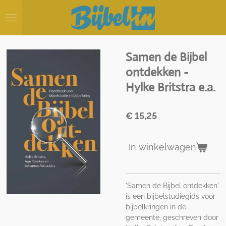
Ga
direct
naar
de
hoofdinhoud
Samen de Bijbel
ontdekken -
Hylke Britstra e.a.
€ 15,25
In winkelwagen
'Samen de Bijbel ontdekken'
is een bijbelstudiegids voor
bijbelkringen in de
gemeente, geschreven door