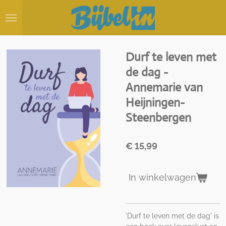
Ga
direct
naar
de
hoofdinhoud
Durf te leven met
de dag -
Annemarie van
Heijningen-
Steenbergen
€ 15,99
In winkelwagen
'Durf te leven met de dag' is