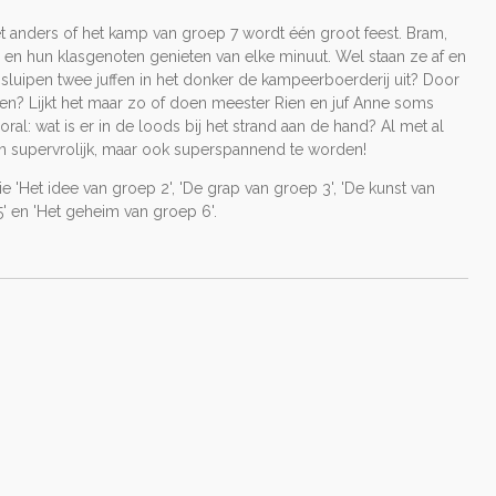
et anders of het kamp van groep 7 wordt één groot feest. Bram,
 en hun klasgenoten genieten van elke minuut. Wel staan ze af en
sluipen twee juffen in het donker de kampeerboerderij uit? Door
en? Lijkt het maar zo of doen meester Rien en juf Anne soms
al: wat is er in de loods bij het strand aan de hand? Al met al
leen supervrolijk, maar ook superspannend te worden!
e 'Het idee van groep 2', 'De grap van groep 3', 'De kunst van
5' en 'Het geheim van groep 6'.