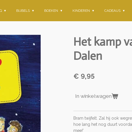
NG
BIJBELS
BOEKEN
KINDEREN
CADEAUS
Het kamp va
Dalen
€ 9,95
In winkelwagen
Bram twijfelt. Zal hij ook weg
hoe lang het nog duurt voordat d
mee!'