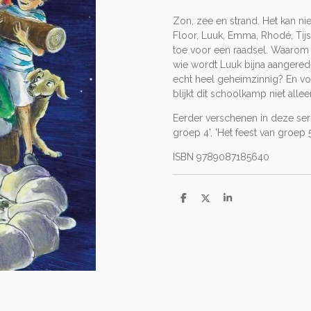
Zon, zee en strand. Het kan ni
Floor, Luuk, Emma, Rhodé, Tijs
toe voor een raadsel. Waarom 
wie wordt Luuk bijna aangered
echt heel geheimzinnig? En voor
blijkt dit schoolkamp niet al
Eerder verschenen in deze seri
groep 4', 'Het feest van groep 
ISBN 9789087185640
D
D
S
e
e
h
l
e
a
e
l
r
n
e