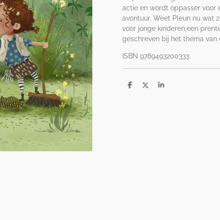
actie en wordt oppasser voor 
avontuur. Weet Pleun nu wat ze
voor jonge kinderen,een prent
geschreven bij het thema van 
ISBN 9789493200333
D
D
S
e
e
h
l
e
a
e
l
r
n
e