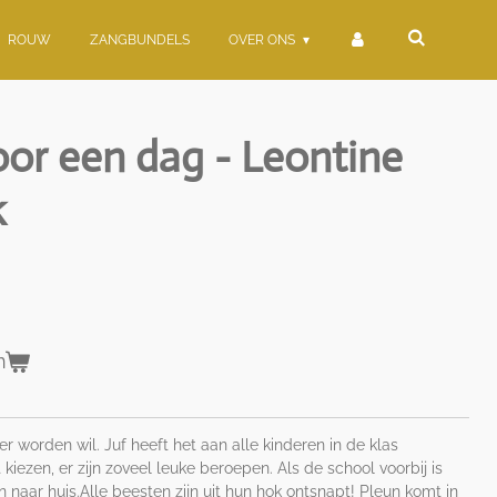
ROUW
ZANGBUNDELS
OVER ONS
or een dag - Leontine
k
n
r worden wil. Juf heeft het aan alle kinderen in de klas
kiezen, er zijn zoveel leuke beroepen. Als de school voorbij is
n naar huis.Alle beesten zijn uit hun hok ontsnapt! Pleun komt in