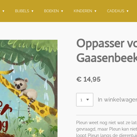
G
BIJBELS
BOEKEN
KINDEREN
CADEAUS
Oppasser vo
Gaasenbee
€ 14,95
In winkelwage
Pleun weet nog niet wat ze late
gevraagd, maar Pleun kan niet 
loopt Pleun langs de dierentui