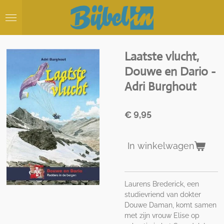
Ga
direct
naar
de
hoofdinhoud
Laatste vlucht,
Douwe en Dario -
Adri Burghout
€ 9,95
In winkelwagen
Laurens Brederick, een
studievriend van dokter
Douwe Daman, komt samen
met zijn vrouw Elise op