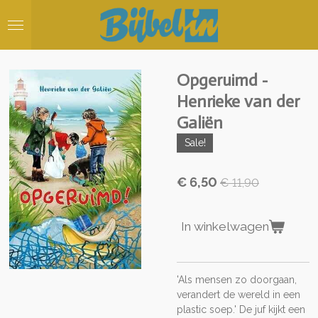
Ga
direct
naar
de
hoofdinhoud
Opgeruimd -
Henrieke van der
Galiën
Sale!
€ 6,50
€ 11,90
In winkelwagen
'Als mensen zo doorgaan,
verandert de wereld in een
plastic soep.' De juf kijkt een