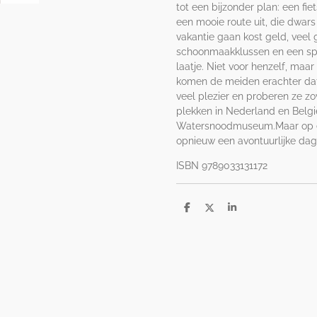
tot een bijzonder plan: een f
een mooie route uit, die dwars
vakantie gaan kost geld, veel 
schoonmaakklussen en een spa
laatje. Niet voor henzelf, maar
komen de meiden erachter dat 
veel plezier en proberen ze zo
plekken in Nederland en Belgi
Watersnoodmuseum.Maar op ee
opnieuw een avontuurlijke dag
ISBN 9789033131172
D
D
S
e
e
h
l
e
a
e
l
r
n
e