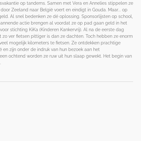
ietsvakantie op tandems. Samen met Vera en Annelies stippelen ze
 door Zeeland naar België voert en eindigt in Gouda. Maar... op
geld. Al snel bedenken ze dé oplossing. Sponsorlijsten op school,
nnende actie brengen al voordat ze op pad gaan geld in het
 voor stichting KiKa (Kinderen Kankervrij). Al na de eerste dag
zo ver fietsen pittiger is dan ze dachten. Toch hebben ze enorm
veel mogelijk kilometers te fietsen. Ze ontdekken prachtige
ë en zijn onder de indruk van hun bezoek aan het
n ochtend worden ze ruw uit hun slaap gewekt. Het begin van
.