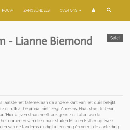
ROUW
ZANGBUNDELS
OVER ONS
 - Lianne Biemond
Sale!
s laatste het tafereel aan de andere kant van het duin bekijkt.
zin in.''Ik al helemaal niet,' zegt Annelies. Haar stem trilt een
r. 'Hier blijven staan heeft ook geen zin. Laten we de
j het opruimen van de schuur stuiten Mira en Esther op twee
een van de tandems eindigt in een heg én vormt de aanleiding