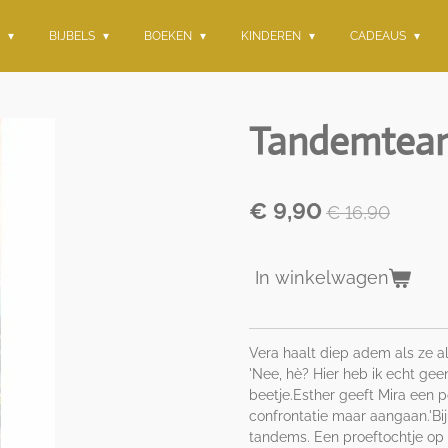
G
BIJBELS
BOEKEN
KINDEREN
CADEAUS
Tandemteam
€ 9,90
€ 16,90
In winkelwagen
Vera haalt diep adem als ze al
'Nee, hè? Hier heb ik echt geen 
beetje.Esther geeft Mira een po
confrontatie maar aangaan.'Bi
tandems. Een proeftochtje op 