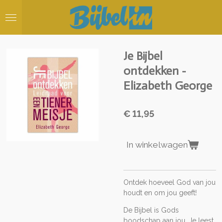
Ga
direct
naar
de
hoofdinhoud
Je Bijbel
ontdekken -
Elizabeth George
€ 11,95
In winkelwagen
Ontdek hoeveel God van jou
houdt en om jou geeft!
De Bijbel is Gods
boodschap aan jou. Je leest