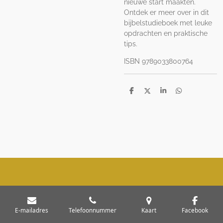
nieuwe start maakten.
Ontdek er meer over in dit
bijbelstudieboek met leuke
opdrachten en praktische
tips.
ISBN 9789033800764
D
D
S
D
e
e
h
e
l
e
a
l
e
l
r
e
n
e
n
E-mailadres
Telefoonnummer
Kaart
Facebook