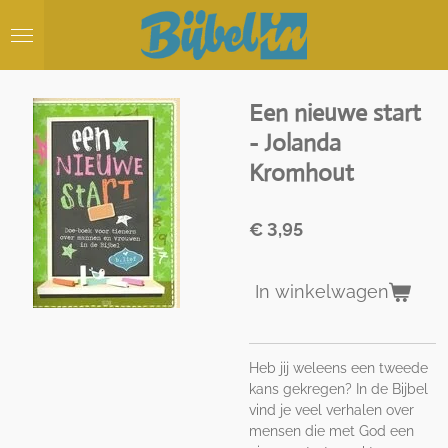
Ga
direct
naar
de
hoofdinhoud
Een nieuwe start
- Jolanda
Kromhout
€ 3,95
In winkelwagen
Heb jij weleens een tweede
kans gekregen? In de Bijbel
vind je veel verhalen over
mensen die met God een