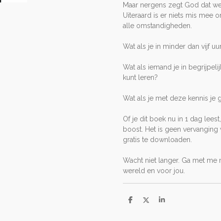
Maar nergens zegt God dat we 
Uiteraard is er niets mis mee 
alle omstandigheden.
Wat als je in minder dan vijf u
Wat als iemand je in begrijpeli
kunt leren?
Wat als je met deze kennis je g
Of je dit boek nu in 1 dag leest
boost. Het is geen vervanging va
gratis te downloaden.
Wacht niet langer. Ga met me
wereld en voor jou.
D
D
S
e
e
h
l
e
a