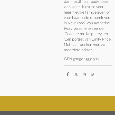
dan meldt haar oude baas
zich weer… Kiest ze voor
haar nieuwe familieleven of
voor haar oude droomleven
in New York? Van Katherine
Reay verschenen eerder
‘Geachte mr. Knightley’ en
‘Een portret van Emily Price’.
Met haar boeken won ze
meerdere prijzen.
ISBN 9789043531986
D
D
S
D
e
e
h
e
l
e
a
l
e
l
r
e
n
e
n