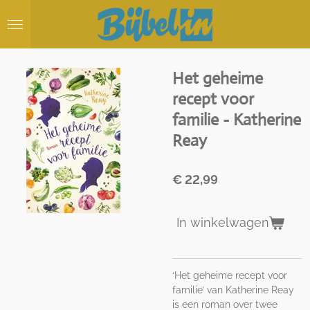
Ga
direct
naar
de
hoofdinhoud
Het geheime
recept voor
familie - Katherine
Reay
€ 22,99
In winkelwagen
‘Het geheime recept voor
familie’ van Katherine Reay
is een roman over twee