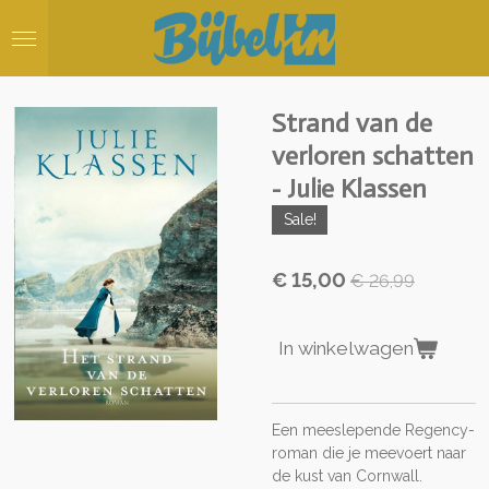
Ga
direct
naar
de
hoofdinhoud
Strand van de
verloren schatten
- Julie Klassen
Sale!
€ 15,00
€ 26,99
In winkelwagen
Een meeslepende Regency-
roman die je meevoert naar
de kust van Cornwall.